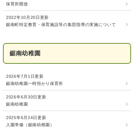
保育所開放
2022年10月20日更新
鋸南町特定教育・保育施設等の集団指導の実施について
子育て情報 目
妊娠・出産
入園・入学
次
鋸南幼稚園
2026年7月1日更新
鋸南幼稚園一時預かり保育所
2026年6月30日更新
鋸南幼稚園
住居・引っ越
結婚・離婚
就職・退職
し
2025年6月24日更新
入園準備（鋸南幼稚園）