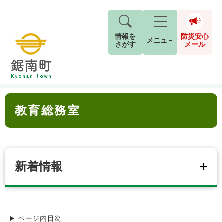
情報を
防災安心
メニュ－
さがす
メール
ペ
メ
トップページ
>
組織でさがす
>
教育課
>
教育総務室
現在地
ー
ニ
ジ
ュ
防
本
の
ー
キーワード検索
災
教育総務室
文
先
を
ご利用ガイド
現在、掲載されている情報はありません。
安
頭
飛
G
で
ば
o
音声読み上げ
For Foreigners
心
す
し
とじる
o
メ
。
て
g
検
すべて
ページ
PDF
本
新着情報
l
ー
索
文字サイズ
標準
拡大
文
e
対
ル
へ
カ
象
ス
もしものときは
タ
背景色
白
黒
青
ム
ページ内目次