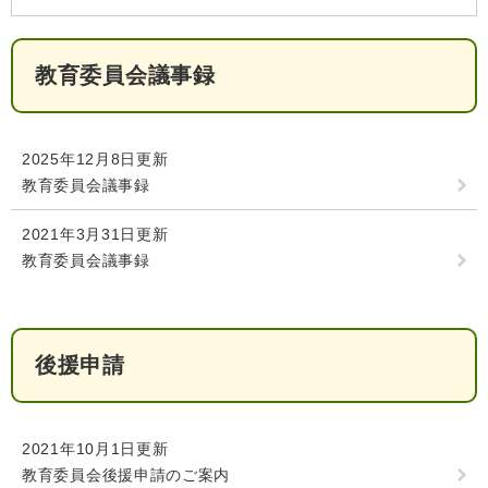
検
索
教育委員会議事録
ハザードマップ
指定避難場所
くらし・手続き
2025年12月8日更新
住民票・戸籍
健康・福祉
教育委員会議事録
保険・年金
休日夜間救急
鋸南病院
2021年3月31日更新
教育委員会議事録
税金
健康・医療
子育て・教育
便利なサービス
消防・防災
福祉・介護
防犯・安全
子育て
しごと・産業
後援申請
上水道・下水道
教育
循環バス
防災安心メール
ごみ・環境・ペット
生涯学習・スポーツ
産業振興
観光情報
2021年10月1日更新
教育委員会後援申請のご案内
コミュニティ・協働
しごと