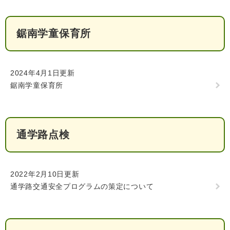
鋸南学童保育所
2024年4月1日更新
鋸南学童保育所
医療・健康
高齢・介護
おくやみ
通学路点検
さ
分類からさがす
組織からさがす
が
し
方
2022年2月10日更新
カレンダーからさがす
お問い合わせ
別
通学路交通安全プログラムの策定について
とじる