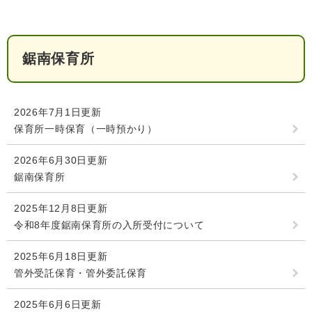
人権・男女共同参画
入札・契約情報
知る
町政情報
住まい
観る・遊ぶ
検索キーワード
暮らしの便利帳
鋸南保育所
とじる
道路・交通
買う・食べる
町の概要
泊まる
政策・施策
2026年7月1日更新
保育所一時保育（一時預かり）
観光パンフレット
町政運営
ごみの分け方・出し方
申請書ダウンロード
2026年6月30日更新
町の取り組み
鋸南保育所
広報・広聴
ライフシーンから探す
2025年12月8日更新
町政への参加
令和8年度鋸南保育所の入所受付について
職員採用・人事
2025年6月18日更新
管外受託保育・管外委託保育
2025年6月6日更新