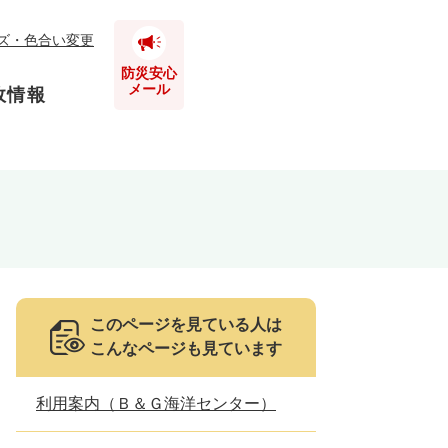
ズ・色合い変更
防災安心
メール
政情報
とじる
とじる
とじる
とじる
このページを見ている人は
こんなページも見ています
とじる
利用案内（Ｂ＆Ｇ海洋センター）
とじる