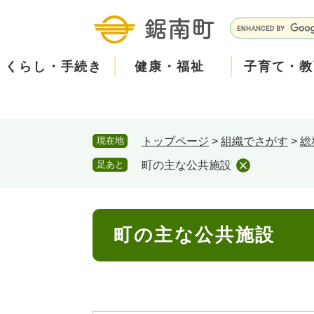
ペ
メ
ー
ニ
G
ジ
ュ
o
の
ー
o
くらし・手続き
健康・福祉
子育て・教
先
を
g
頭
飛
l
で
ば
e
す
し
カ
防
現在地
トップページ
>
組織でさがす
>
総
。
て
ス
現在、掲載されている情報はありません。
災
住民票・戸籍
健康・医療
子育て
産業振興
知る
町の概要
保険・
福祉・
教育
しごと
観る・
政策・
本
タ
足あと
町の主な公共施設
文
ム
安
へ
検
心
消防・防災
泊まる
町の取り組み
防犯・
観光パ
広報・
索
本
メ
町の主な公共施設
文
ー
ごみ・環境・ペット
職員採用・人事
コミュ
ル
住まい
道路・