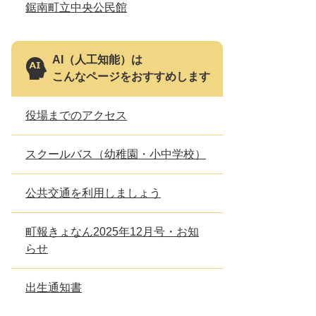
鋸南町立中央公民館
とじる
AI（人工知能）は
こんなページをおすすめします
役場までのアクセス
スクールバス（幼稚園・小中学校）
公共交通を利用しましょう
町報きょなん2025年12月号・お知
らせ
出生通知書