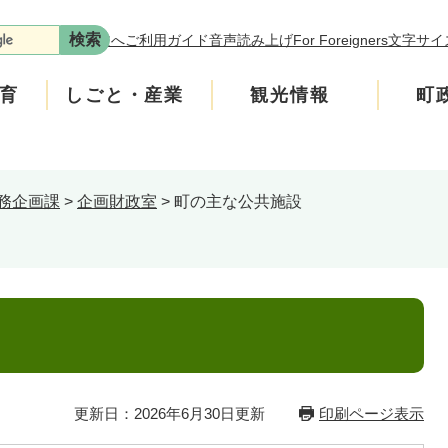
本文へ
ご利用ガイド
音声読み上げ
For Foreigners
文字サイ
育
しごと・産業
観光情報
町
務企画課
>
企画財政室
>
町の主な公共施設
年金
介護
遊ぶ
施策
税金
生涯学習・スポーツ
入札・契約情報
買う・食べる
町政運営
安全
ンフレット
広聴
上水道・下水道
町政への参加
ニティ・協働
人権・男女共同参画
更新日：2026年6月30日更新
印刷ページ表示
交通