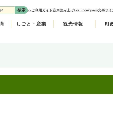
本文へ
ご利用ガイド
音声読み上げ
For Foreigners
文字サイ
育
しごと・産業
観光情報
町
年金
介護
遊ぶ
施策
税金
生涯学習・スポーツ
入札・契約情報
買う・食べる
町政運営
安全
ンフレット
広聴
上水道・下水道
町政への参加
ニティ・協働
人権・男女共同参画
交通