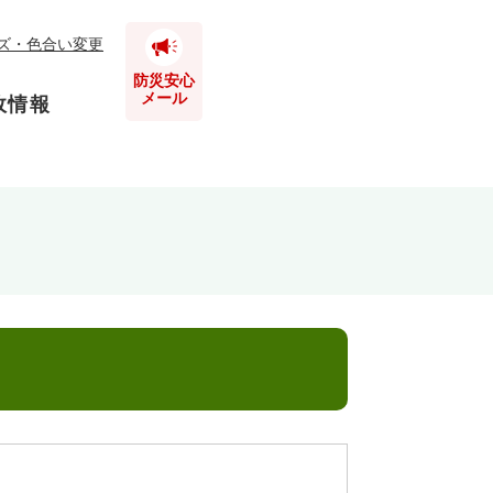
ズ・色合い変更
防災安心
メール
政情報
とじる
とじる
とじる
とじる
とじる
とじる