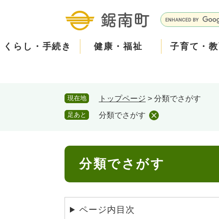
ペ
メ
ー
ニ
G
ジ
ュ
o
の
ー
o
くらし・手続き
健康・福祉
子育て・教
先
を
g
頭
飛
l
で
ば
e
す
し
カ
防
現在地
トップページ
>
分類でさがす
。
て
ス
現在、掲載されている情報はありません。
災
住民票・戸籍
健康・医療
子育て
産業振興
知る
町の概要
保険・
福祉・
教育
しごと
観る・
政策・
本
タ
足あと
分類でさがす
文
ム
安
へ
検
心
消防・防災
泊まる
町の取り組み
防犯・
観光パ
広報・
索
本
メ
分類でさがす
文
ー
ごみ・環境・ペット
職員採用・人事
コミュ
ル
ページ内目次
住まい
道路・