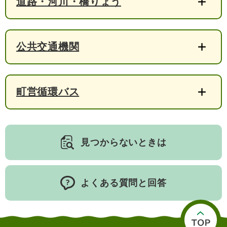
道路・河川・橋りょう
検
索
ハザードマップ
指定避難場所
くらし・手続き
公共交通機関
住民票・戸籍
健康・福祉
町営循環バス
保険・年金
休日夜間救急
鋸南病院
税金
健康・医療
子育て・教育
便利なサービス
消防・防災
福祉・介護
見つからないときは
防犯・安全
子育て
しごと・産業
上水道・下水道
教育
よくある質問と回答
循環バス
防災安心メール
ごみ・環境・ペット
生涯学習・スポーツ
産業振興
観光情報
コミュニティ・協働
しごと