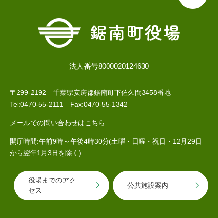
人権・男女共同参画
入札・契約情報
知る
町政情報
住まい
観る・遊ぶ
検索キーワード
暮らしの便利帳
とじる
道路・交通
買う・食べる
町の概要
法人番号8000020124630
泊まる
政策・施策
〒299-2192 千葉県安房郡鋸南町下佐久間3458番地
観光パンフレット
町政運営
ごみの分け方・出し方
申請書ダウンロード
Tel:0470-55-2111 Fax:0470-55-1342
町の取り組み
メールでの問い合わせはこちら
広報・広聴
ライフシーンから探す
開庁時間:午前9時～午後4時30分(土曜・日曜・祝日・12月29日
町政への参加
から翌年1月3日を除く)
職員採用・人事
役場までのアク
公共施設案内
セス