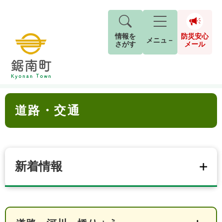
情報を
防災安心
メニュ－
さがす
メール
ペ
メ
トップページ
>
分類でさがす
>
くらし・手続き
>
道路・交通
現在地
ー
ニ
ジ
ュ
防
本
の
ー
キーワード検索
災
道路・交通
文
先
を
ご利用ガイド
現在、掲載されている情報はありません。
安
頭
飛
G
で
ば
o
音声読み上げ
For Foreigners
心
す
し
とじる
o
メ
。
て
g
検
すべて
ページ
PDF
本
新着情報
l
ー
索
文字サイズ
標準
拡大
文
e
対
ル
へ
カ
象
ス
もしものときは
タ
背景色
白
黒
青
ム