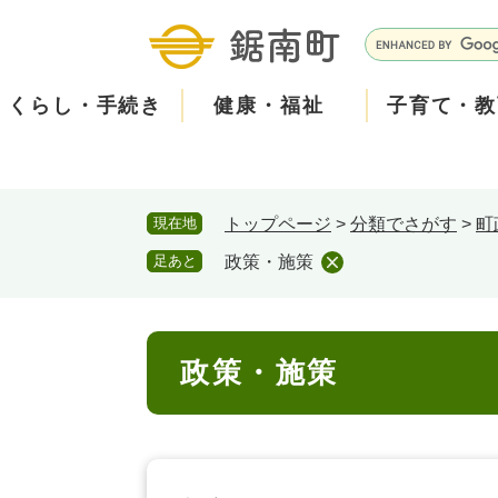
ペ
メ
ー
ニ
G
ジ
ュ
o
の
ー
o
くらし・手続き
健康・福祉
子育て・教
先
を
g
頭
飛
l
で
ば
e
す
し
カ
防
現在地
トップページ
>
分類でさがす
>
町
。
て
ス
現在、掲載されている情報はありません。
災
住民票・戸籍
健康・医療
子育て
産業振興
知る
町の概要
保険・
福祉・
教育
しごと
観る・
政策・
本
タ
足あと
政策・施策
文
ム
安
へ
検
心
消防・防災
泊まる
町の取り組み
防犯・
観光パ
広報・
索
本
メ
政策・施策
文
ー
ごみ・環境・ペット
職員採用・人事
コミュ
ル
住まい
道路・