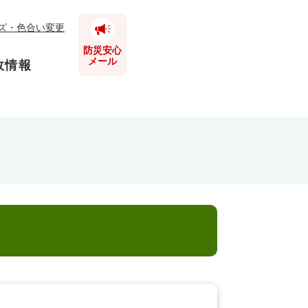
ズ・色合い変更
防災安心
メール
政情報
とじる
とじる
とじる
とじる
とじる
とじる