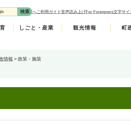
本文へ
ご利用ガイド
音声読み上げ
For Foreigners
文字サイ
育
しごと・産業
観光情報
町
政情報
>
政策・施策
年金
介護
遊ぶ
施策
税金
生涯学習・スポーツ
入札・契約情報
買う・食べる
町政運営
安全
ンフレット
広聴
上水道・下水道
町政への参加
ニティ・協働
人権・男女共同参画
交通