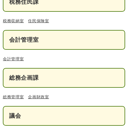
税務住民課
回収場所は３月に配布されたチラシをご覧く
検
索
ださい。
みなさまのご協力をお願いいたします。
ハザードマップ
指定避難場所
税務収納室
住民保険室
くらし・手続き
とじる
会計管理室
住民票・戸籍
健康・福祉
保険・年金
休日夜間救急
鋸南病院
会計管理室
税金
健康・医療
子育て・教育
総務企画課
便利なサービス
消防・防災
福祉・介護
防犯・安全
子育て
しごと・産業
総務管理室
企画財政室
上水道・下水道
教育
循環バス
防災安心メール
ごみ・環境・ペット
生涯学習・スポーツ
産業振興
議会
観光情報
コミュニティ・協働
しごと