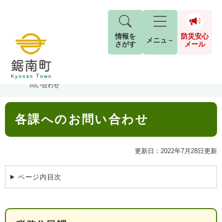
情報を
防災安心
メニュ－
さがす
メール
ペ
メ
トップページ
>
組織でさがす
>
総務企画課
>
企画財政室
>
各課へのお
現在地
ー
ニ
問い合わせ
ジ
ュ
防
の
ー
キーワード検索
災
本
先
を
ご利用ガイド
2026年8月5日 7時5分
各課へのお問い合わせ
文
安
頭
飛
G
小中学校からお知らせをします。
で
ば
o
音声読み上げ
For Foreigners
心
す
し
o
本日は、PTAの資源回収日です。
更新日：2022年7月28日更新
メ
。
て
g
検
すべて
ページ
PDF
古新聞・チラシ・アルミ缶の回収にご協力を
本
l
ー
索
文字サイズ
標準
拡大
文
e
ページ内目次
お願いします。
対
ル
へ
カ
象
回収された資源は換金して、学校の図書室の
ス
もしものときは
タ
本などを買っています。
背景色
白
黒
青
ム