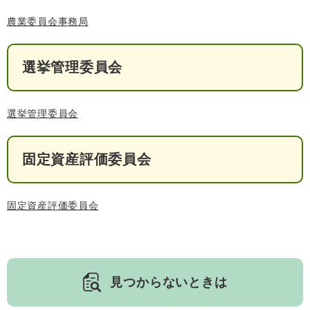
農業委員会事務局
選挙管理委員会
選挙管理委員会
医療・健康
高齢・介護
おくやみ
固定資産評価委員会
さ
分類からさがす
組織からさがす
固定資産評価委員会
が
し
方
カレンダーからさがす
お問い合わせ
別
見つからないときは
とじる