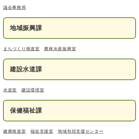
議会事務局
人権・男女共同参画
入札・契約情報
知る
町政情報
住まい
観る・遊ぶ
検索キーワード
暮らしの便利帳
地域振興課
とじる
道路・交通
買う・食べる
町の概要
泊まる
政策・施策
まちづくり推進室
農林水産振興室
観光パンフレット
町政運営
ごみの分け方・出し方
申請書ダウンロード
建設水道課
町の取り組み
広報・広聴
ライフシーンから探す
水道室
建設環境室
町政への参加
職員採用・人事
保健福祉課
健康推進室
福祉支援室
地域包括支援センター