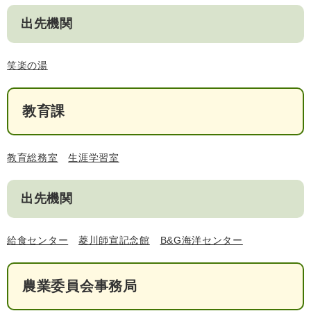
出先機関
子育て情報 目
笑楽の湯
妊娠・出産
入園・入学
次
教育課
教育総務室
生涯学習室
出先機関
給食センター
菱川師宣記念館
B&G海洋センター
住居・引っ越
結婚・離婚
就職・退職
し
農業委員会事務局