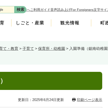
本文へ
ご利用ガイド
音声読み上げ
For Foreigners
文字サイ
育
しごと・産業
観光情報
町
育て・教育
>
子育て
>
保育所・幼稚園
>
入園準備（鋸南幼稚園
年金
介護
遊ぶ
施策
税金
生涯学習・スポーツ
入札・契約情報
買う・食べる
町政運営
安全
ンフレット
広聴
上水道・下水道
町政への参加
園）
ニティ・協働
人権・男女共同参画
更新日：2025年6月24日更新
印刷ページ表示
交通