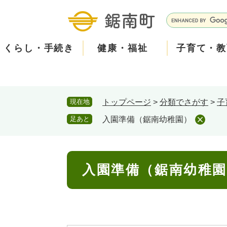
ペ
メ
ー
ニ
G
ジ
ュ
o
の
ー
o
くらし・手続き
健康・福祉
子育て・教
先
を
g
頭
飛
l
で
ば
e
す
し
カ
防
現在地
トップページ
>
分類でさがす
>
子
。
て
ス
現在、掲載されている情報はありません。
災
住民票・戸籍
健康・医療
子育て
産業振興
知る
町の概要
保険・
福祉・
教育
しごと
観る・
政策・
本
タ
足あと
入園準備（鋸南幼稚園）
文
ム
安
へ
検
心
消防・防災
泊まる
町の取り組み
防犯・
観光パ
広報・
索
本
メ
入園準備（鋸南幼稚
文
ー
ごみ・環境・ペット
職員採用・人事
コミュ
ル
住まい
道路・