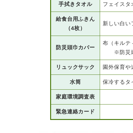
手拭きタオル
フェイスタ
給食台用ふきん
新しい白い
（4枚）
布（キルテ
防災頭巾カバー
※防災頭
リュックサック
園外保育や
水筒
保冷するタ
家庭環境調査表
緊急連絡カード