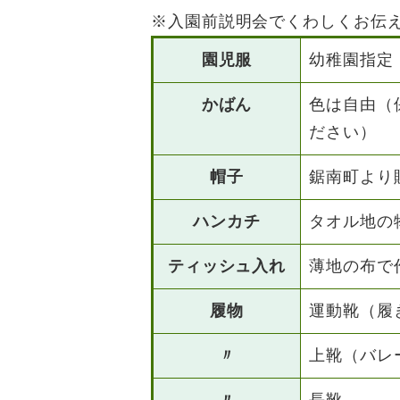
※入園前説明会でくわしくお伝
園児服
幼稚園指定
かばん
色は自由（
ださい）
帽子
鋸南町より
ハンカチ
タオル地の
ティッシュ入れ
薄地の布で
履物
運動靴（履
〃
上靴（バレ