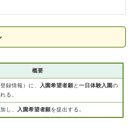
ル
概要
民登録情報）に、
入園希望者願
と
一日体験入園
の
される。
参加し、
入園希望者願
を提出する。