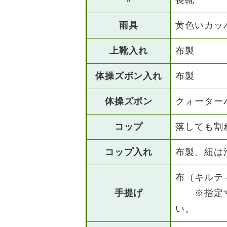
〃
長靴
雨具
黄色いカッ
上靴入れ
布製
体操ズボン入れ
布製
体操ズボン
クォーター
コップ
落しても割
コップ入れ
布製、紐は
布（キルテ
手提げ
※指定寸
い。