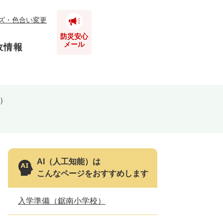
ズ・色合い変更
防災安心
メール
政情報
）
とじる
とじる
とじる
とじる
AI（人工知能）は
こんなページをおすすめします
とじる
入学準備（鋸南小学校）
とじる