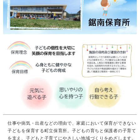
検
索
ハザードマップ
指定避難場所
くらし・手続き
住民票・戸籍
健康・福祉
保険・年金
休日夜間救急
鋸南病院
税金
健康・医療
子育て・教育
便利なサービス
消防・防災
福祉・介護
防犯・安全
子育て
しごと・産業
上水道・下水道
教育
仕事や病気・出産などの理由で、家庭において保育ができない
循環バス
防災安心メール
ごみ・環境・ペット
生涯学習・スポーツ
産業振興
観光情報
子どもを保育する町立保育所。子どもの育ちと保護者の子育て
コミュニティ・協働
しごと
を支え、子どもと子育てにやさしい地域づくりをめざします。​