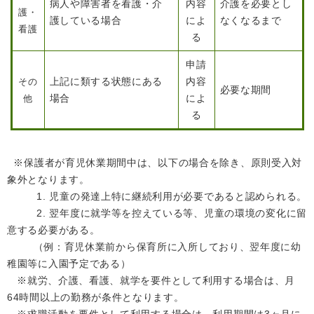
病人や障害者を看護・介
内容
介護を必要とし
護・
護している場合
によ
なくなるまで
看護
る
申請
上記に類する状態にある
内容
その
必要な期間
場合
によ
他
る
※保護者が育児休業期間中は、以下の場合を除き、原則受入対
象外となります。
1. 児童の発達上特に継続利用が必要であると認められる。
2. 翌年度に就学等を控えている等、児童の環境の変化に留
意する必要がある。
（例：育児休業前から保育所に入所しており、翌年度に幼
稚園等に入園予定である）
※就労、介護、看護、就学を要件として利用する場合は、月
64時間以上の勤務が条件となります。
※求職活動を要件として利用する場合は、利用期間は3ヶ月に