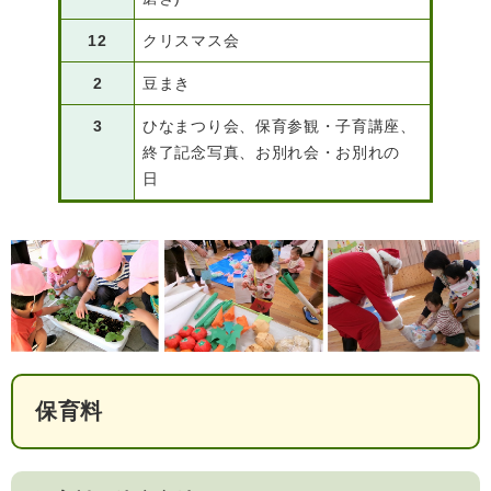
12
クリスマス会
2
豆まき
3
ひなまつり会、保育参観・子育講座、
終了記念写真、お別れ会・お別れの
日
保育料