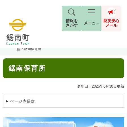
情報を
防災安心
メニュ－
さがす
メール
ペ
メ
トップページ
>
分類でさがす
>
子育て・教育
>
子育て
>
保育所・幼稚
現在地
ー
ニ
園
>
鋸南保育所
ジ
ュ
防
の
ー
キーワード検索
災
本
先
を
ご利用ガイド
現在、掲載されている情報はありません。
鋸南保育所
文
安
頭
飛
G
で
ば
o
音声読み上げ
For Foreigners
心
す
し
とじる
o
更新日：2026年6月30日更新
メ
。
て
g
検
すべて
ページ
PDF
本
l
ー
索
文字サイズ
標準
拡大
文
e
ページ内目次
対
ル
へ
カ
象
ス
もしものときは
タ
背景色
白
黒
青
ム