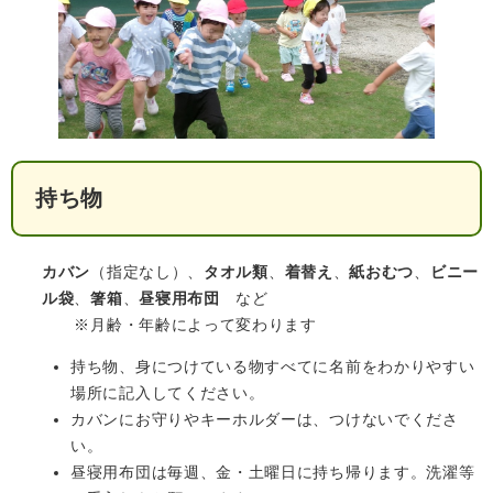
持ち物
カバン
（指定なし）、
タオル類
、
着替え
、
紙おむつ
、
ビニー
ル袋
、
箸箱
、
昼寝用布団
など
※月齢・年齢によって変わります
持ち物、身につけている物すべてに名前をわかりやすい
場所に記入してください。
カバンにお守りやキーホルダーは、つけないでくださ
い。
昼寝用布団は毎週、金・土曜日に持ち帰ります。洗濯等