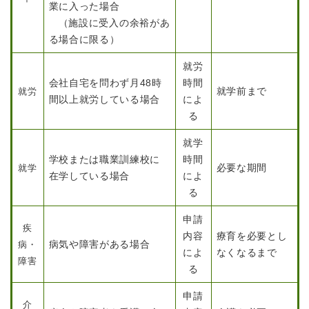
業に入った場合
（施設に受入の余裕があ
る場合に限る）
就労
会社自宅を問わず月48時
時間
就学前まで
就労
間以上就労している場合
によ
る
就学
学校または職業訓練校に
時間
必要な期間
就学
在学している場合
によ
る
申請
疾
内容
療育を必要とし
病気や障害がある場合
病・
によ
なくなるまで
障害
る
申請
介