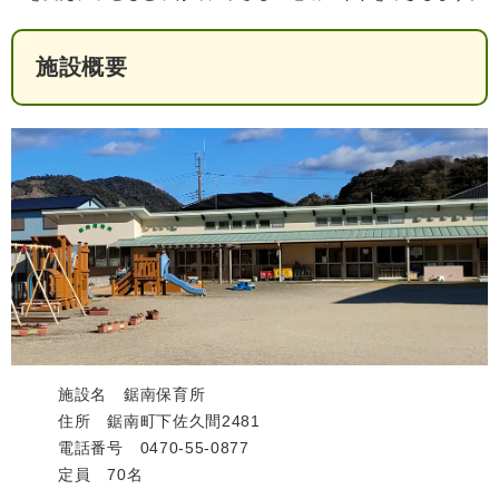
人権・男女共同参画
入札・契約情報
知る
町政情報
施設概要
住まい
観る・遊ぶ
検索キーワード
暮らしの便利帳
とじる
道路・交通
買う・食べる
町の概要
泊まる
政策・施策
観光パンフレット
町政運営
ごみの分け方・出し方
申請書ダウンロード
町の取り組み
広報・広聴
ライフシーンから探す
町政への参加
職員採用・人事
施設名 鋸南保育所
住所 鋸南町下佐久間2481
電話番号 0470-55-0877
定員 70名