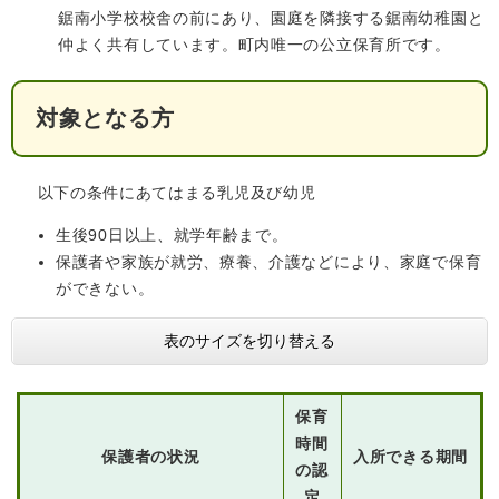
鋸南小学校校舎の前にあり、園庭を隣接する鋸南幼稚園と
仲よく共有しています。町内唯一の公立保育所です。
子育て情報 目
妊娠・出産
入園・入学
対象となる方
次
以下の条件にあてはまる乳児及び幼児
生後90日以上、就学年齢まで​。
保護者や家族が就労、療養、介護などにより、家庭で保育
ができない。
表のサイズを切り替える
住居・引っ越
結婚・離婚
就職・退職
保育
し
時間
保護者の状況
入所できる期間
の認
定