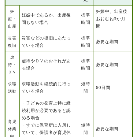
妊娠中、出産後
妊
妊娠中であるか、出産後
標準
おおむね3か月
娠・
間もない場合
時間
間
出産
災害などの復旧にあたっ
標準
災害
必要な期間
ている場合
時間
復旧
虐
医療・健康
高齢・介護
おくやみ
虐待やＤＶのおそれがあ
標準
必要な期間
待・
る場合
時間
ＤＶ
求職活動を継続的に行っ
短時
求職
さ
90日間
分類からさがす
組織からさがす
が
ている場合
間
活動
し
・子どもの発育上特に継
方
カレンダーからさがす
お問い合わせ
別
続利用が必要であると認
める場合
育児
・すでに保育所に入所し
短時
とじる
必要な期間
休業
ていて、保護者が育児休
間
中