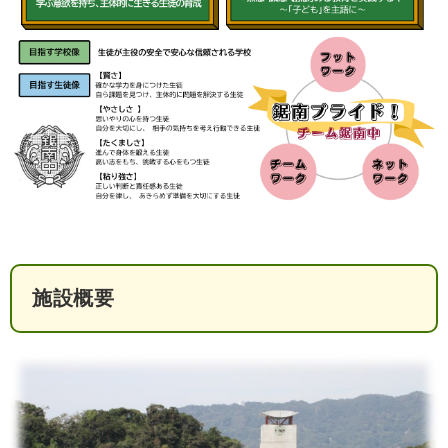
検
索
ハザードマップ
指定避難場所
くらし・手続き
住民票・戸籍
健康・福祉
保険・年金
休日夜間救急
鋸南病院
税金
健康・医療
子育て・教育
便利なサービス
消防・防災
福祉・介護
施設概要
防犯・安全
子育て
しごと・産業
上水道・下水道
教育
循環バス
防災安心メール
ごみ・環境・ペット
生涯学習・スポーツ
産業振興
観光情報
コミュニティ・協働
しごと