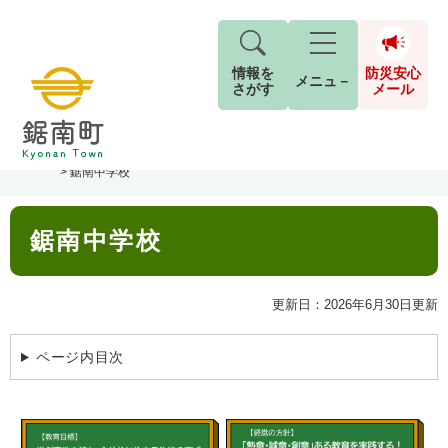
情報を
防災安心
メニュ－
さがす
メール
ペ
メ
トップページ
>
分類でさがす
>
子育て・教育
>
教育
>
小学校・中学校
現在地
ー
ニ
>
鋸南中学校
ジ
ュ
防
の
ー
キーワード検索
災
本
先
を
ご利用ガイド
現在、掲載されている情報はありません。
鋸南中学校
文
安
頭
飛
G
で
ば
o
音声読み上げ
For Foreigners
心
す
し
とじる
o
更新日：2026年6月30日更新
メ
。
て
g
検
すべて
ページ
PDF
本
l
ー
索
文字サイズ
標準
拡大
文
e
ページ内目次
対
ル
へ
カ
象
ス
もしものときは
タ
背景色
白
黒
青
ム