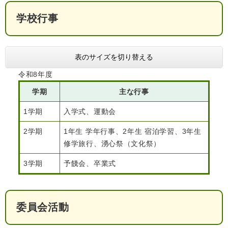
学校行事
子育て情報 目
妊娠・出産
入園・入学
次
表のサイズを切り替える
令和8年度
学期
主な行事
1学期
入学式、運動会
2学期
1年生 学年行事、2年生 宿泊学習、3年生
修学旅行、湧心祭（文化祭）
3学期
予餞会、卒業式
住居・引っ越
結婚・離婚
就職・退職
し
委員会活動