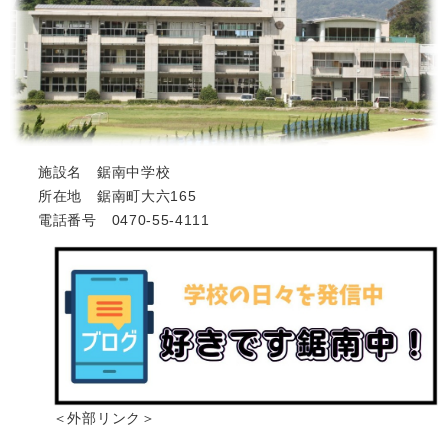
人権・男女共同参画
入札・契約情報
知る
町政情報
住まい
観る・遊ぶ
検索キーワード
暮らしの便利帳
とじる
道路・交通
買う・食べる
町の概要
泊まる
政策・施策
施設名 鋸南中学校
観光パンフレット
町政運営
所在地 鋸南町大六165
ごみの分け方・出し方
申請書ダウンロード
電話番号 0470-55-4111
町の取り組み
広報・広聴
ライフシーンから探す
町政への参加
職員採用・人事
＜外部リンク＞