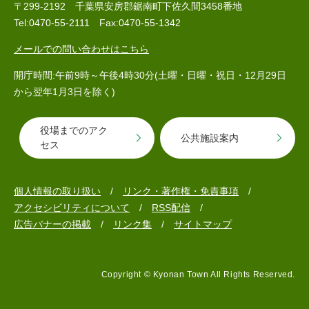
〒299-2192 千葉県安房郡鋸南町下佐久間3458番地
Tel:0470-55-2111 Fax:0470-55-1342
メールでの問い合わせはこちら
子育て情報 目
妊娠・出産
入園・入学
次
開庁時間:午前9時～午後4時30分(土曜・日曜・祝日・12月29日
から翌年1月3日を除く)
役場までのアク
公共施設案内
セス
個人情報の取り扱い
リンク・著作権・免責事項
アクセシビリティについて
RSS配信
広告バナーの掲載
リンク集
サイトマップ
住居・引っ越
結婚・離婚
就職・退職
し
Copyright © Kyonan Town All Rights Reserved.