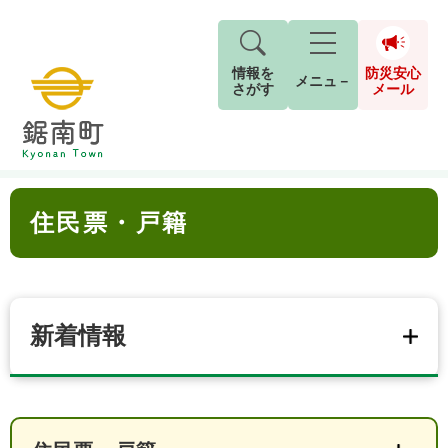
情報を
防災安心
メニュ－
さがす
メール
ペ
メ
トップページ
>
分類でさがす
>
くらし・手続き
>
住民票・戸籍
現在地
ー
ニ
ジ
ュ
防
本
の
ー
キーワード検索
災
住民票・戸籍
文
先
を
ご利用ガイド
現在、掲載されている情報はありません。
安
頭
飛
G
で
ば
o
音声読み上げ
For Foreigners
心
す
し
とじる
o
メ
。
て
g
検
すべて
ページ
PDF
本
新着情報
l
ー
索
文字サイズ
標準
拡大
文
e
対
ル
へ
カ
象
ス
もしものときは
タ
背景色
白
黒
青
ム