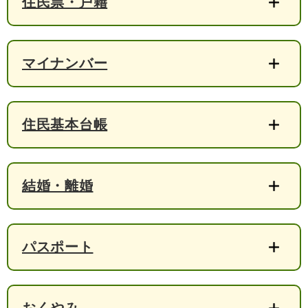
住民票・戸籍
検
索
ハザードマップ
指定避難場所
くらし・手続き
マイナンバー
住民票・戸籍
健康・福祉
住民基本台帳
保険・年金
休日夜間救急
鋸南病院
税金
健康・医療
子育て・教育
結婚・離婚
便利なサービス
消防・防災
福祉・介護
防犯・安全
子育て
しごと・産業
パスポート
上水道・下水道
教育
循環バス
防災安心メール
ごみ・環境・ペット
生涯学習・スポーツ
産業振興
観光情報
コミュニティ・協働
しごと