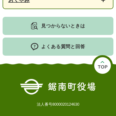
おくやみ
人権・男女共同参画
入札・契約情報
知る
町政情報
住まい
観る・遊ぶ
検索キーワード
暮らしの便利帳
とじる
見つからないときは
道路・交通
買う・食べる
町の概要
泊まる
政策・施策
よくある質問と回答
観光パンフレット
町政運営
ごみの分け方・出し方
申請書ダウンロード
町の取り組み
広報・広聴
ライフシーンから探す
町政への参加
職員採用・人事
法人番号8000020124630