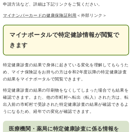
申請方法など、詳細は下記リンクをご覧ください。
人権・男女共同参画
入札・契約情報
知る
町政情報
マイナンバーカードの健康保険証利用
＜外部リンク＞
住まい
観る・遊ぶ
検索キーワード
暮らしの便利帳
とじる
道路・交通
買う・食べる
町の概要
マイナポータルで特定健診情報が閲覧で
きます
泊まる
政策・施策
観光パンフレット
町政運営
ごみの分け方・出し方
申請書ダウンロード
特定健康診査の結果で身体に起きている変化を理解してもらうた
町の取り組み
め、マイナ保険証をお持ちの方は令和2年度以降の特定健康診査
の結果をマイナポータルで閲覧できます。
広報・広聴
ライフシーンから探す
特定健康診査の結果の印刷物をなくしてしまった場合でも結果を
町政への参加
確認できます。また、他の市町村へ転出（転入）された方は、転
職員採用・人事
出入前の市町村で受診された特定健康診査の結果が確認できるよ
うになるため、経年での変化が確認できます。
医療機関・薬局に特定健康診査に係る情報を