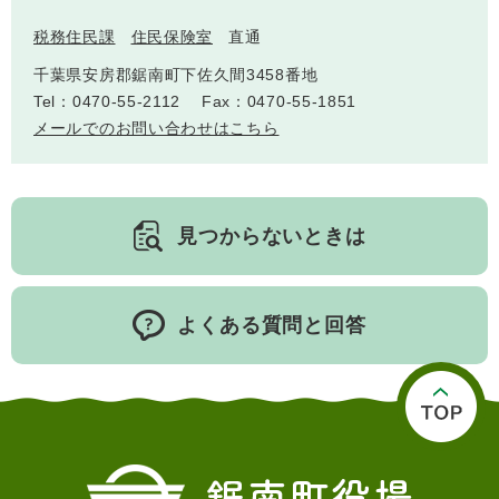
税務住民課
住民保険室
直通
千葉県安房郡鋸南町下佐久間3458番地
Tel：0470-55-2112
Fax：0470-55-1851
メールでのお問い合わせはこちら
医療・健康
高齢・介護
おくやみ
見つからないときは
さ
よくある質問と回答
分類からさがす
組織からさがす
が
し
方
カレンダーからさがす
お問い合わせ
別
とじる