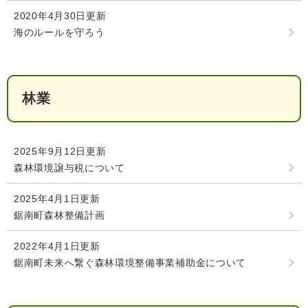
2020年4月30日更新
海のルールを守ろう
子育て情報 目
妊娠・出産
入園・入学
次
林業
2025年9月12日更新
森林環境譲与税について
2025年4月1日更新
鋸南町森林整備計画
住居・引っ越
2022年4月1日更新
結婚・離婚
就職・退職
し
鋸南町未来へ繋ぐ森林環境整備事業補助金について