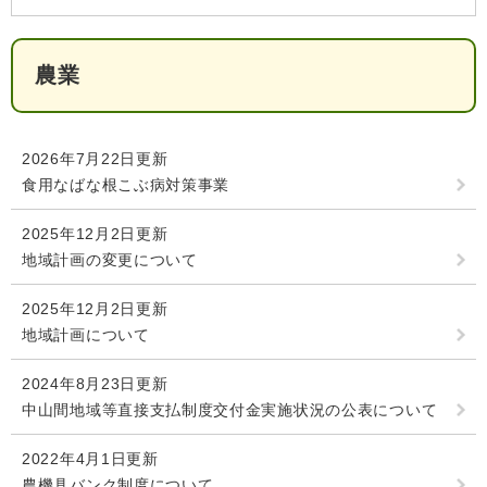
検
索
農業
ハザードマップ
指定避難場所
くらし・手続き
2026年7月22日更新
住民票・戸籍
健康・福祉
食用なばな根こぶ病対策事業
保険・年金
休日夜間救急
鋸南病院
2025年12月2日更新
地域計画の変更について
税金
健康・医療
子育て・教育
便利なサービス
消防・防災
福祉・介護
2025年12月2日更新
地域計画について
防犯・安全
子育て
しごと・産業
2024年8月23日更新
上水道・下水道
教育
中山間地域等直接支払制度交付金実施状況の公表について
循環バス
防災安心メール
ごみ・環境・ペット
生涯学習・スポーツ
産業振興
観光情報
2022年4月1日更新
コミュニティ・協働
しごと
農機具バンク制度について