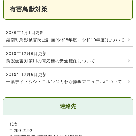
有害鳥獣対策
2026年4月1日更新
鋸南町鳥獣被害防止計画(令和8年度～令和10年度)について
2019年12月6日更新
医療・健康
高齢・介護
おくやみ
鳥獣被害対策用の電気柵の安全確保について
2019年12月6日更新
千葉県イノシシ・ニホンジカわな捕獲マニュアルについて
さ
分類からさがす
組織からさがす
が
し
方
連絡先
カレンダーからさがす
お問い合わせ
別
代表
とじる
〒299-2192