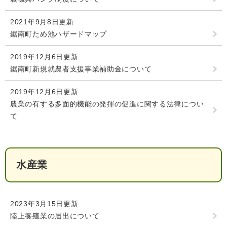
人権・男女共同参画
入札・契約情報
知る
町政情報
2021年9月8日更新
鋸南町ため池ハザードマップ
住まい
観る・遊ぶ
検索キーワード
暮らしの便利帳
とじる
道路・交通
買う・食べる
町の概要
2019年12月6日更新
鋸南町新規就農者支援事業補助金について
泊まる
政策・施策
2019年12月6日更新
観光パンフレット
町政運営
農業の有する多面的機能の発揮の促進に関する法律につい
ごみの分け方・出し方
申請書ダウンロード
て
町の取り組み
広報・広聴
ライフシーンから探す
町政への参加
水産業
職員採用・人事
2023年3月15日更新
陸上養殖業の届出について