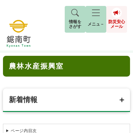
情報を
防災安心
メニュ－
さがす
メール
ペ
メ
トップページ
>
組織でさがす
>
地域振興課
>
農林水産振興室
現在地
ー
ニ
ジ
ュ
防
本
の
ー
キーワード検索
災
農林水産振興室
文
先
を
ご利用ガイド
現在、掲載されている情報はありません。
安
頭
飛
G
で
ば
o
音声読み上げ
For Foreigners
心
す
し
とじる
o
メ
。
て
g
検
すべて
ページ
PDF
本
新着情報
l
ー
索
文字サイズ
標準
拡大
文
e
対
ル
へ
カ
象
ス
もしものときは
タ
背景色
白
黒
青
ム
ページ内目次