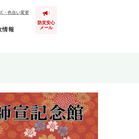
ズ・色合い変更
防災安心
メール
政情報
とじる
とじる
とじる
とじる
とじる
とじる