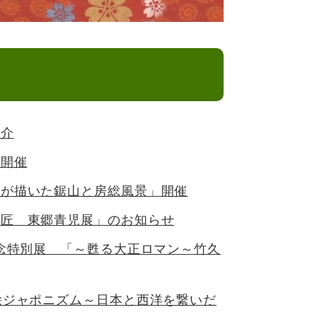
とじる
紹介
」開催
重が描いた鋸山と房総風景」開催
巨匠 東郷青児展」のお知らせ
記念特別展 「～甦る大正ロマン～竹久
絵ジャポニズム～日本と西洋を繋いだ