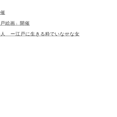
開催
江戸絵画」開催
戸美人 ー江戸に生きる粋でいなせな女