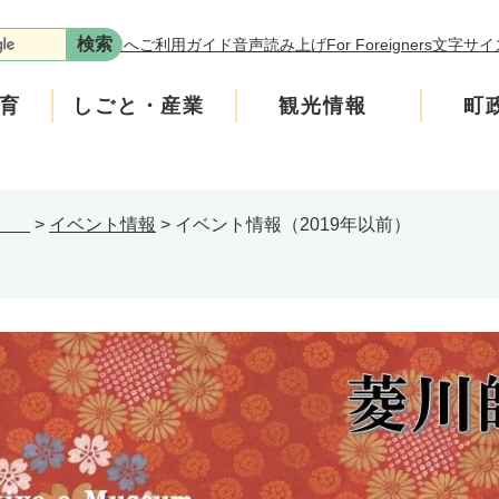
本文へ
ご利用ガイド
音声読み上げ
For Foreigners
文字サイ
育
しごと・産業
観光情報
町
念館
>
イベント情報
>
イベント情報（2019年以前）
年金
介護
遊ぶ
施策
税金
生涯学習・スポーツ
入札・契約情報
買う・食べる
町政運営
安全
ンフレット
広聴
上水道・下水道
町政への参加
館
ニティ・協働
人権・男女共同参画
交通