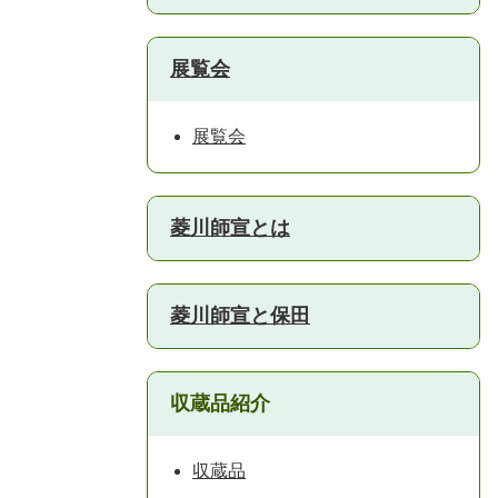
展覧会
展覧会
菱川師宣とは
菱川師宣と保田
収蔵品紹介
収蔵品