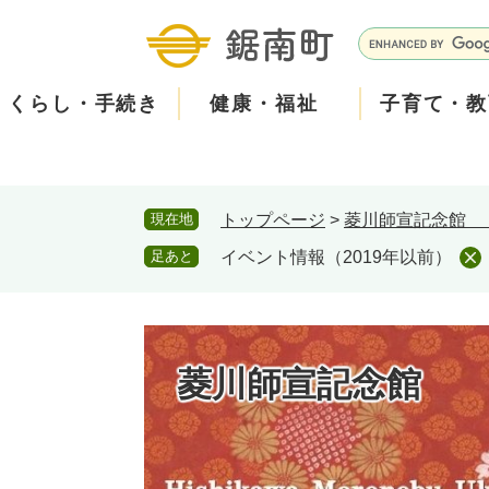
ペ
メ
ー
ニ
G
ジ
ュ
o
の
ー
o
くらし・手続き
健康・福祉
子育て・教
先
を
g
頭
飛
l
で
ば
e
す
し
カ
防
現在地
トップページ
>
菱川師宣記
。
て
ス
現在、掲載されている情報はありません。
災
住民票・戸籍
健康・医療
子育て
産業振興
知る
町の概要
保険・
福祉・
教育
しごと
観る・
政策・
本
タ
足あと
イベント情報（2019年以前）
文
ム
安
へ
検
心
消防・防災
泊まる
町の取り組み
防犯・
観光パ
広報・
索
メ
菱川師宣記念
ー
ごみ・環境・ペット
職員採用・人事
コミュ
ル
住まい
道路・