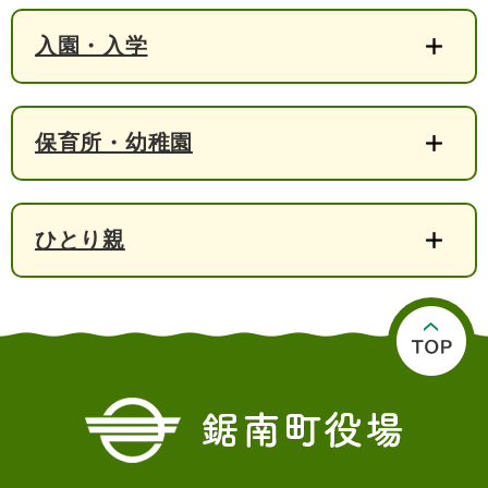
検
索
入園・入学
ハザードマップ
指定避難場所
くらし・手続き
保育所・幼稚園
住民票・戸籍
健康・福祉
保険・年金
休日夜間救急
鋸南病院
ひとり親
税金
健康・医療
子育て・教育
便利なサービス
消防・防災
福祉・介護
防犯・安全
子育て
しごと・産業
上水道・下水道
教育
循環バス
防災安心メール
ごみ・環境・ペット
生涯学習・スポーツ
産業振興
観光情報
コミュニティ・協働
しごと