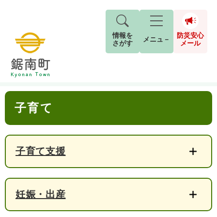
情報を
防災安心
メニュ－
さがす
メール
ペ
メ
トップページ
>
申請・届出
>
子育て
現在地
ー
ニ
ジ
ュ
防
本
の
ー
キーワード検索
災
子育て
文
先
を
ご利用ガイド
現在、掲載されている情報はありません。
安
頭
飛
G
で
ば
o
音声読み上げ
For Foreigners
心
す
し
とじる
o
メ
。
て
子育て支援
g
検
すべて
ページ
PDF
本
l
ー
索
文字サイズ
標準
拡大
文
e
対
ル
へ
カ
象
ス
妊娠・出産
もしものときは
タ
背景色
白
黒
青
ム