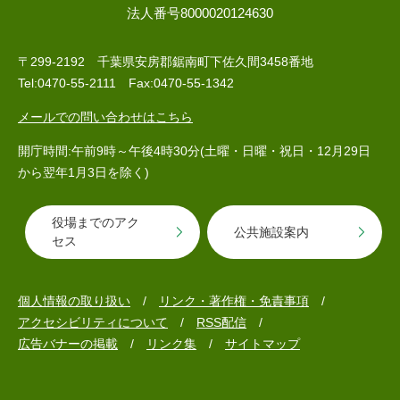
法人番号8000020124630
人権・男女共同参画
入札・契約情報
知る
町政情報
〒299-2192 千葉県安房郡鋸南町下佐久間3458番地
住まい
観る・遊ぶ
検索キーワード
暮らしの便利帳
Tel:0470-55-2111 Fax:0470-55-1342
とじる
道路・交通
買う・食べる
町の概要
メールでの問い合わせはこちら
泊まる
政策・施策
開庁時間:午前9時～午後4時30分(土曜・日曜・祝日・12月29日
観光パンフレット
町政運営
から翌年1月3日を除く)
ごみの分け方・出し方
申請書ダウンロード
町の取り組み
役場までのアク
公共施設案内
セス
広報・広聴
ライフシーンから探す
町政への参加
個人情報の取り扱い
リンク・著作権・免責事項
職員採用・人事
アクセシビリティについて
RSS配信
広告バナーの掲載
リンク集
サイトマップ