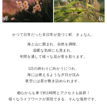
人権・男女共同参画
入札・契約情報
知る
町政情報
住まい
観る・遊ぶ
検索キーワード
暮らしの便利帳
とじる
道路・交通
買う・食べる
町の概要
​かつて日常だった非日常が息づく町、きょなん。
泊まる
政策・施策
海と山に囲まれ、自然を満喫。
観光パンフレット
町政運営
ごみの分け方・出し方
申請書ダウンロード
温暖な気候にも恵まれ、
町の取り組み
年間を通して様々な花が里を彩ります。
広報・広聴
ライフシーンから探す
1日の終わりに向かうにつれ、
町政への参加
海には燃えるような夕日が沈み
夜空には星が敷き詰められます。
職員採用・人事
都心からも車で約1時間とアクセスも抜群！
様々なライフワークが実現できる、そんな場所です。