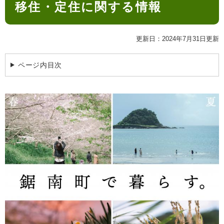
移住・定住に関する情報
文
検
索
ハザードマップ
指定避難場所
更新日：2024年7月31日更新
くらし・手続き
ページ内目次
住民票・戸籍
健康・福祉
保険・年金
休日夜間救急
鋸南病院
税金
健康・医療
子育て・教育
便利なサービス
消防・防災
福祉・介護
防犯・安全
子育て
しごと・産業
上水道・下水道
教育
循環バス
防災安心メール
ごみ・環境・ペット
生涯学習・スポーツ
産業振興
観光情報
コミュニティ・協働
しごと