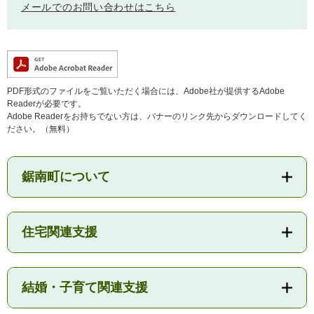
メールでのお問い合わせはこちら
PDF形式のファイルをご覧いただく場合には、Adobe社が提供するAdobe
Readerが必要です。
Adobe Readerをお持ちでない方は、バナーのリンク先からダウンロードしてく
ださい。（無料）
医療・健康
高齢・介護
おくやみ
鋸南町について
さ
分類からさがす
組織からさがす
が
し
住宅関連支援
方
カレンダーからさがす
お問い合わせ
別
結婚・子育て関連支援
とじる