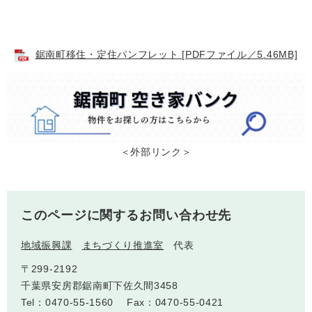
鋸南町移住・定住パンフレット [PDFファイル／5.46MB]
子育て情報 目
妊娠・出産
入園・入学
次
＜外部リンク＞
このページに関するお問い合わせ先
地域振興課
まちづくり推進室
代表
住居・引っ越
結婚・離婚
就職・退職
し
〒299-2192
千葉県安房郡鋸南町下佐久間3458
Tel：0470-55-1560
Fax：0470-55-0421