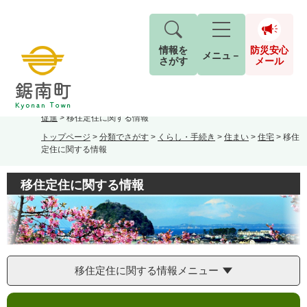
情報を
防災安心
メニュ－
さがす
メール
ペ
メ
トップページ
>
分類でさがす
>
町政情報
>
町の取り組み
>
移住・定住
現在地
ー
ニ
促進
>
移住定住に関する情報
ジ
ュ
防
トップページ
>
分類でさがす
>
くらし・手続き
>
住まい
>
住宅
>
移住
の
ー
キーワード検索
災
定住に関する情報
先
を
ご利用ガイド
現在、掲載されている情報はありません。
安
頭
飛
G
で
ば
移住定住に関する情報
o
音声読み上げ
For Foreigners
心
す
し
とじる
o
メ
。
て
g
検
すべて
ページ
PDF
本
l
ー
索
文字サイズ
標準
拡大
文
e
対
ル
へ
カ
象
移住定住に関する情報メニュー
ス
もしものときは
タ
背景色
白
黒
青
本
ム