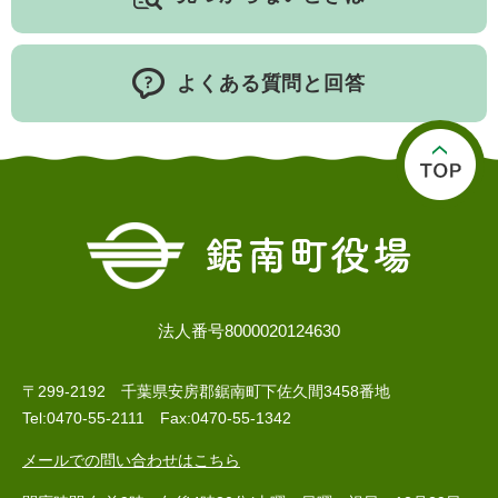
よくある質問と回答
医療・健康
高齢・介護
おくやみ
さ
分類からさがす
組織からさがす
が
法人番号8000020124630
し
方
〒299-2192 千葉県安房郡鋸南町下佐久間3458番地
カレンダーからさがす
お問い合わせ
別
Tel:0470-55-2111 Fax:0470-55-1342
とじる
メールでの問い合わせはこちら