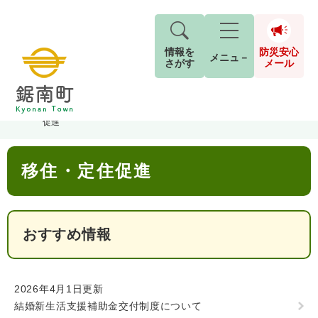
情報を
防災安心
メニュ－
さがす
メール
ペ
メ
トップページ
>
分類でさがす
>
町政情報
>
町の取り組み
>
移住・定住
現在地
ー
ニ
促進
ジ
ュ
防
の
ー
キーワード検索
災
本
先
を
ご利用ガイド
現在、掲載されている情報はありません。
移住・定住促進
文
安
頭
飛
G
で
ば
o
音声読み上げ
For Foreigners
心
す
し
とじる
o
メ
。
て
g
検
すべて
ページ
PDF
おすすめ情報
本
l
ー
索
文字サイズ
標準
拡大
文
e
対
ル
へ
カ
象
ス
もしものときは
2026年4月1日更新
タ
背景色
白
黒
青
結婚新生活支援補助金交付制度について
ム