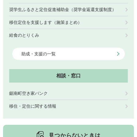
奨学生ふるさと定住促進補助金（奨学金返還支援制度）
移住定住を支援します（施策まとめ）
子育て情報 目
妊娠・出産
入園・入学
次
給食のとりくみ
助成・支援の一覧
相談・窓口
鋸南町空き家バンク
移住・定住に関する情報
住居・引っ越
結婚・離婚
就職・退職
し
見つからないときは