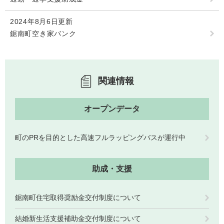
人権・男女共同参画
入札・契約情報
知る
町政情報
2024年8月6日更新
鋸南町空き家バンク
住まい
観る・遊ぶ
検索キーワード
暮らしの便利帳
とじる
道路・交通
買う・食べる
町の概要
泊まる
政策・施策
関連情報
観光パンフレット
町政運営
ごみの分け方・出し方
申請書ダウンロード
オープンデータ
町の取り組み
広報・広聴
町のPRを目的とした高速フルラッピングバスが運行中
ライフシーンから探す
町政への参加
助成・支援
職員採用・人事
鋸南町住宅取得奨励金交付制度について
結婚新生活支援補助金交付制度について