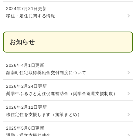
検
2024年7月31日更新
索
移住・定住に関する情報
ハザードマップ
指定避難場所
くらし・手続き
お知らせ
住民票・戸籍
健康・福祉
保険・年金
休日夜間救急
鋸南病院
2026年4月1日更新
鋸南町住宅取得奨励金交付制度について
税金
健康・医療
子育て・教育
便利なサービス
消防・防災
福祉・介護
2026年2月24日更新
奨学生ふるさと定住促進補助金（奨学金返還支援制度）
防犯・安全
子育て
しごと・産業
2026年2月12日更新
上水道・下水道
教育
移住定住を支援します（施策まとめ）
循環バス
防災安心メール
ごみ・環境・ペット
生涯学習・スポーツ
産業振興
観光情報
2025年5月8日更新
コミュニティ・協働
しごと
通勤・通学支援助成金