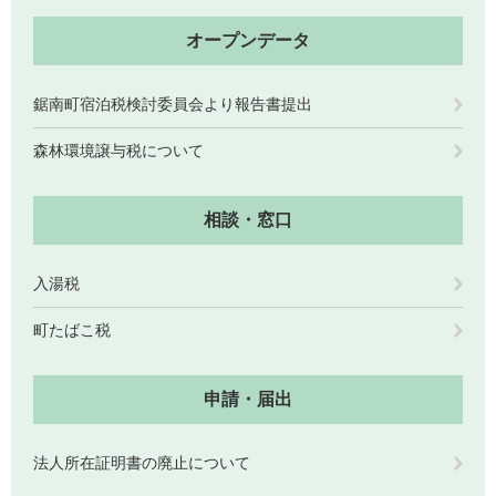
人権・男女共同参画
入札・契約情報
知る
町政情報
オープンデータ
住まい
観る・遊ぶ
検索キーワード
暮らしの便利帳
鋸南町宿泊税検討委員会より報告書提出
とじる
道路・交通
買う・食べる
町の概要
森林環境譲与税について
泊まる
政策・施策
観光パンフレット
町政運営
相談・窓口
ごみの分け方・出し方
申請書ダウンロード
町の取り組み
入湯税
広報・広聴
ライフシーンから探す
町たばこ税
町政への参加
職員採用・人事
申請・届出
法人所在証明書の廃止について