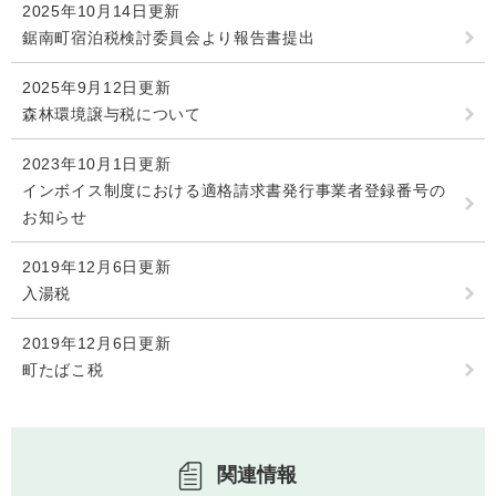
2025年10月14日更新
検
索
鋸南町宿泊税検討委員会より報告書提出
ハザードマップ
指定避難場所
2025年9月12日更新
くらし・手続き
森林環境譲与税について
2023年10月1日更新
住民票・戸籍
健康・福祉
インボイス制度における適格請求書発行事業者登録番号の
お知らせ
保険・年金
休日夜間救急
鋸南病院
税金
健康・医療
2019年12月6日更新
子育て・教育
入湯税
便利なサービス
消防・防災
福祉・介護
2019年12月6日更新
防犯・安全
子育て
しごと・産業
町たばこ税
上水道・下水道
教育
循環バス
防災安心メール
ごみ・環境・ペット
生涯学習・スポーツ
産業振興
観光情報
関連情報
コミュニティ・協働
しごと