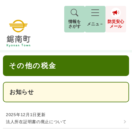
情報を
防災安心
メニュ－
さがす
メール
ペ
メ
トップページ
>
分類でさがす
>
くらし・手続き
>
税金
>
その他の税金
現在地
ー
ニ
ジ
ュ
防
本
の
ー
キーワード検索
災
その他の税金
文
先
を
ご利用ガイド
現在、掲載されている情報はありません。
安
頭
飛
G
で
ば
o
音声読み上げ
For Foreigners
心
す
し
とじる
o
メ
。
て
お知らせ
g
検
すべて
ページ
PDF
本
l
ー
索
文字サイズ
標準
拡大
文
e
対
ル
へ
カ
象
2025年12月1日更新
ス
もしものときは
法人所在証明書の廃止について
タ
背景色
白
黒
青
ム