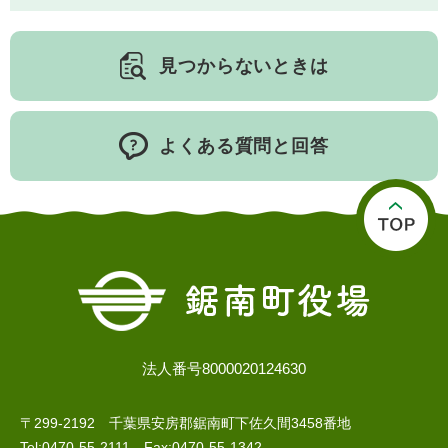
見つからないときは
子育て情報 目
妊娠・出産
入園・入学
次
よくある質問と回答
住居・引っ越
結婚・離婚
就職・退職
法人番号8000020124630
し
〒299-2192 千葉県安房郡鋸南町下佐久間3458番地
Tel:0470-55-2111 Fax:0470-55-1342