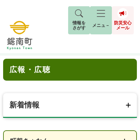
情報を
防災安心
メニュ－
さがす
メール
ペ
メ
トップページ
>
分類でさがす
>
町政情報
>
広報・広聴
現在地
ー
ニ
ジ
ュ
防
本
の
ー
キーワード検索
災
広報・広聴
文
先
を
ご利用ガイド
現在、掲載されている情報はありません。
安
頭
飛
G
で
ば
o
音声読み上げ
For Foreigners
心
す
し
とじる
o
メ
。
て
g
検
すべて
ページ
PDF
本
新着情報
l
ー
索
文字サイズ
標準
拡大
文
e
対
ル
へ
カ
象
ス
もしものときは
タ
背景色
白
黒
青
ム