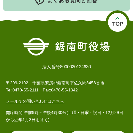
よくある質問と回答
人権・男女共同参画
入札・契約情報
知る
町政情報
住まい
観る・遊ぶ
検索キーワード
暮らしの便利帳
とじる
道路・交通
買う・食べる
町の概要
泊まる
政策・施策
観光パンフレット
町政運営
ごみの分け方・出し方
申請書ダウンロード
法人番号8000020124630
町の取り組み
広報・広聴
〒299-2192 千葉県安房郡鋸南町下佐久間3458番地
ライフシーンから探す
Tel:0470-55-2111 Fax:0470-55-1342
町政への参加
メールでの問い合わせはこちら
職員採用・人事
開庁時間:午前9時～午後4時30分(土曜・日曜・祝日・12月29日
から翌年1月3日を除く)