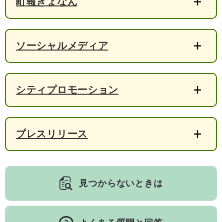
町報きょなん
検
索
ハザードマップ
指定避難場所
くらし・手続き
ソーシャルメディア
住民票・戸籍
健康・福祉
シティプロモーション
保険・年金
休日夜間救急
鋸南病院
税金
健康・医療
子育て・教育
プレスリリース
便利なサービス
消防・防災
福祉・介護
防犯・安全
子育て
しごと・産業
上水道・下水道
教育
見つからないときは
循環バス
防災安心メール
ごみ・環境・ペット
生涯学習・スポーツ
産業振興
観光情報
コミュニティ・協働
しごと