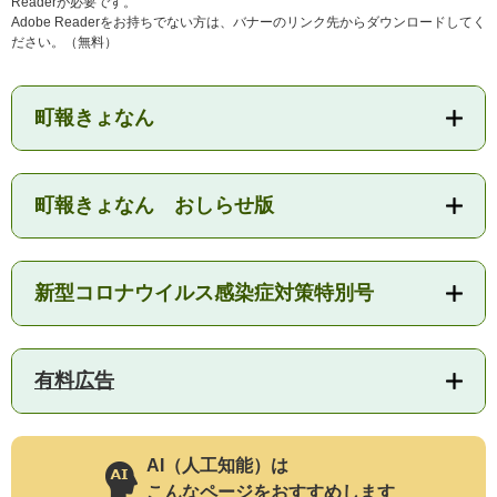
Readerが必要です。
Adobe Readerをお持ちでない方は、バナーのリンク先からダウンロードしてく
ださい。（無料）
子育て情報 目
妊娠・出産
入園・入学
町報きょなん
次
町報きょなん おしらせ版
新型コロナウイルス感染症対策特別号
有料広告
住居・引っ越
結婚・離婚
就職・退職
し
AI（人工知能）は
こんなページをおすすめします