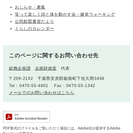
おしらせ・募集
人権・男女共同参画
入札・契約情報
知る
町政情報
笑って楽しく頭と体を動かす会・健幸ウォーキング
住まい
観る・遊ぶ
公民館図書室だより
検索キーワード
暮らしの便利帳
くらしのカレンダー
とじる
道路・交通
買う・食べる
町の概要
泊まる
政策・施策
このページに関するお問い合わせ先
観光パンフレット
町政運営
ごみの分け方・出し方
申請書ダウンロード
総務企画課
企画財政室
代表
町の取り組み
〒299-2192 千葉県安房郡鋸南町下佐久間3458
広報・広聴
ライフシーンから探す
Tel：0470-55-4801
Fax：0470-55-1342
町政への参加
メールでのお問い合わせはこちら
職員採用・人事
PDF形式のファイルをご覧いただく場合には、Adobe社が提供するAdobe