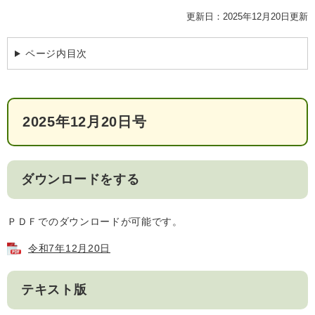
検
更新日：2025年12月20日更新
索
ハザードマップ
指定避難場所
ページ内目次
くらし・手続き
住民票・戸籍
健康・福祉
2025年12月20日号
保険・年金
休日夜間救急
鋸南病院
税金
健康・医療
子育て・教育
ダウンロードをする
便利なサービス
消防・防災
福祉・介護
ＰＤＦでのダウンロードが可能です。
防犯・安全
子育て
しごと・産業
令和7年12月20日
上水道・下水道
教育
循環バス
防災安心メール
ごみ・環境・ペット
生涯学習・スポーツ
産業振興
観光情報
テキスト版
コミュニティ・協働
しごと