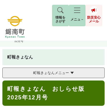
情報を
防災安心
メニュ－
さがす
メール
ペ
メ
トップページ
>
町報きょなん
>
町報きょなん おしらせ版 2025年
現在地
ー
ニ
12月号
ジ
ュ
防
の
ー
キーワード検索
災
先
を
ご利用ガイド
現在、掲載されている情報はありません。
町報きょなん
安
頭
飛
G
で
ば
o
音声読み上げ
For Foreigners
心
す
し
とじる
o
町報きょなんメニュー
メ
。
て
g
検
すべて
ページ
PDF
本
l
ー
索
文字サイズ
標準
拡大
本
文
e
対
町報きょなん おしらせ版
ル
文
へ
カ
象
ス
もしものときは
2025年12月号
タ
背景色
白
黒
青
ム