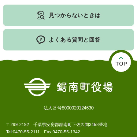
人権・男女共同参画
入札・契約情報
知る
町政情報
見つからないときは
住まい
観る・遊ぶ
検索キーワード
暮らしの便利帳
とじる
道路・交通
買う・食べる
町の概要
よくある質問と回答
泊まる
政策・施策
観光パンフレット
町政運営
ごみの分け方・出し方
申請書ダウンロード
町の取り組み
広報・広聴
ライフシーンから探す
町政への参加
職員採用・人事
法人番号8000020124630
〒299-2192 千葉県安房郡鋸南町下佐久間3458番地
Tel:0470-55-2111 Fax:0470-55-1342