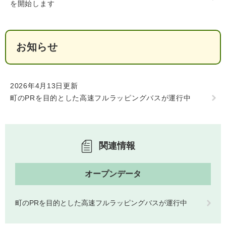
を開始します
検
索
ハザードマップ
指定避難場所
くらし・手続き
お知らせ
住民票・戸籍
健康・福祉
2026年4月13日更新
町のPRを目的とした高速フルラッピングバスが運行中
保険・年金
休日夜間救急
鋸南病院
税金
健康・医療
子育て・教育
便利なサービス
消防・防災
福祉・介護
関連情報
防犯・安全
子育て
しごと・産業
オープンデータ
上水道・下水道
教育
循環バス
防災安心メール
ごみ・環境・ペット
生涯学習・スポーツ
産業振興
町のPRを目的とした高速フルラッピングバスが運行中
観光情報
コミュニティ・協働
しごと