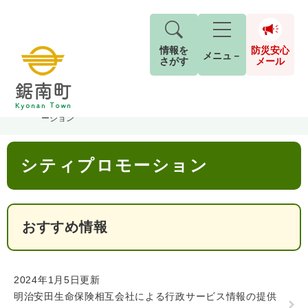
情報を
防災安心
メニュ－
さがす
メール
ペ
メ
トップページ
>
分類でさがす
>
町政情報
>
広報・広聴
>
シティプロモ
現在地
ー
ニ
ーション
ジ
ュ
防
の
ー
キーワード検索
災
本
先
を
ご利用ガイド
現在、掲載されている情報はありません。
シティプロモーション
文
安
頭
飛
G
で
ば
o
音声読み上げ
For Foreigners
心
す
し
とじる
o
メ
。
て
g
検
すべて
ページ
PDF
おすすめ情報
本
l
ー
索
文字サイズ
標準
拡大
文
e
対
ル
へ
カ
象
ス
もしものときは
2024年1月5日更新
タ
背景色
白
黒
青
明治安田生命保険相互会社による行政サービス情報の提供
ム