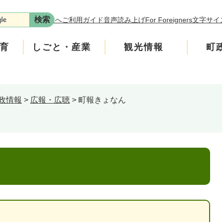
本文へ
ご利用ガイド
音声読み上げ
For Foreigners
文字サイ
育
しごと・産業
観光情報
町
政情報
>
広報・広聴
>
町報きょなん
年金
介護
遊ぶ
施策
税金
生涯学習・スポーツ
入札・契約情報
買う・食べる
町政運営
安全
ンフレット
広聴
上水道・下水道
町政への参加
ニティ・協働
人権・男女共同参画
交通