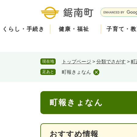
ペ
メ
ー
ニ
G
ジ
ュ
o
の
ー
o
くらし・手続き
健康・福祉
子育て・教
先
を
g
頭
飛
l
で
ば
e
す
し
カ
防
現在地
トップページ
>
分類でさがす
>
町
。
て
ス
現在、掲載されている情報はありません。
災
住民票・戸籍
健康・医療
子育て
産業振興
知る
町の概要
保険・
福祉・
教育
しごと
観る・
政策・
本
タ
足あと
町報きょなん
文
ム
安
へ
検
心
消防・防災
泊まる
町の取り組み
防犯・
観光パ
広報・
索
本
メ
町報きょなん
文
ー
ごみ・環境・ペット
職員採用・人事
コミュ
ル
おすすめ情報
住まい
道路・