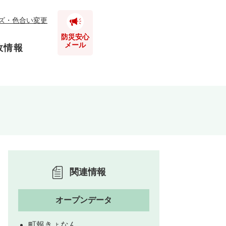
ズ・色合い変更
防災安心
メール
政情報
とじる
とじる
とじる
とじる
関連情報
とじる
オープンデータ
とじる
町報きょなん