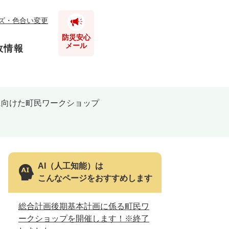
ズ・色合い変更
防災安心
メール
政情報
に向けた町民ワークショップ
とじる
とじる
とじる
とじる
AI（人工知能）は
こんなページをおすすめします
とじる
総合計画後期基本計画に係る町民ワ
ークショップを開催します！※終了
とじる