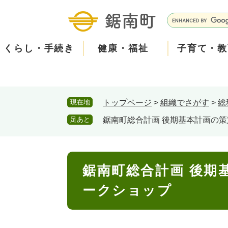
ペ
メ
ー
ニ
G
ジ
ュ
o
の
ー
o
くらし・手続き
健康・福祉
子育て・教
先
を
g
頭
飛
l
で
ば
e
す
し
カ
防
現在地
トップページ
>
組織でさがす
>
総
。
て
ス
現在、掲載されている情報はありません。
災
住民票・戸籍
健康・医療
子育て
産業振興
知る
町の概要
保険・
福祉・
教育
しごと
観る・
政策・
本
タ
足あと
鋸南町総合計画 後期基本計画の
文
ム
安
へ
検
心
消防・防災
泊まる
町の取り組み
防犯・
観光パ
広報・
索
本
メ
鋸南町総合計画 後期
文
ー
ークショップ
ごみ・環境・ペット
職員採用・人事
コミュ
ル
住まい
道路・