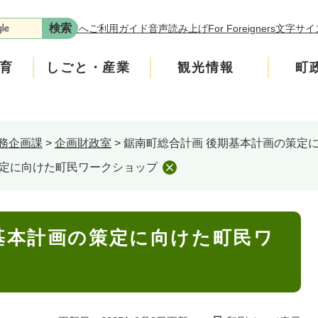
本文へ
ご利用ガイド
音声読み上げ
For Foreigners
文字サイ
育
しごと・産業
観光情報
町
務企画課
>
企画財政室
>
鋸南町総合計画 後期基本計画の策定
年金
介護
遊ぶ
施策
税金
生涯学習・スポーツ
入札・契約情報
買う・食べる
町政運営
策定に向けた町民ワークショップ
安全
ンフレット
広聴
上水道・下水道
町政への参加
基本計画の策定に向けた町民ワ
ニティ・協働
人権・男女共同参画
交通