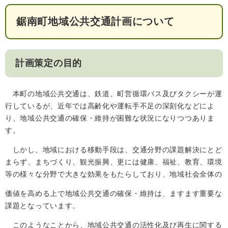
検
索
鋸南町地域公共交通計画について
ハザードマップ
指定避難場所
くらし・手続き
計画策定の目的
住民票・戸籍
健康・福祉
本町の地域公共交通は、鉄道、町営循環バス及びタクシーが運
保険・年金
休日夜間救急
鋸南病院
行しているが、近年では高齢化や運転手不足の深刻化などによ
り、地域公共交通の確保・維持が困難な状況になりつつありま
税金
健康・医療
子育て・教育
す。
便利なサービス
消防・防災
福祉・介護
しかし、地域における移動手段は、交通分野の課題解決にとど
まらず、まちづくり、観光振興、更には健康、福祉、教育、環境
防犯・安全
子育て
しごと・産業
等の様々な分野で大きな効果をもたらしており、地域社会全体の
上水道・下水道
教育
価値を高める上で地域公共交通の確保・維持は、ますます重要な
循環バス
防災安心メール
ごみ・環境・ペット
生涯学習・スポーツ
産業振興
課題となっています。
観光情報
コミュニティ・協働
しごと
このようなことから、地域公共交通の活性化及び再生に関する