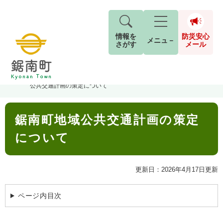
情報を
防災安心
メニュ－
さがす
メール
ペ
メ
トップページ
>
組織でさがす
>
総務企画課
>
企画財政室
>
鋸南町地域
現在地
ー
ニ
公共交通計画の策定について
ジ
ュ
防
の
ー
キーワード検索
災
本
先
を
ご利用ガイド
現在、掲載されている情報はありません。
鋸南町地域公共交通計画の策定
文
安
頭
飛
G
で
ば
o
について
音声読み上げ
For Foreigners
心
す
し
とじる
o
メ
。
て
g
検
すべて
ページ
PDF
本
l
ー
更新日：2026年4月17日更新
索
文字サイズ
標準
拡大
文
e
対
ル
へ
カ
象
ページ内目次
ス
もしものときは
タ
背景色
白
黒
青
ム