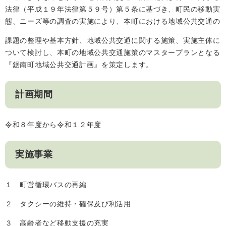
法律（平成１９年法律第５９号）第５条に基づき、町民の移動実
人権・男女共同参画
入札・契約情報
知る
町政情報
態、ニーズ等の調査の実施により、本町における地域公共交通の
住まい
観る・遊ぶ
検索キーワード
暮らしの便利帳
課題の整理や基本方針、地域公共交通に関する施策、実施主体に
とじる
ついて検討し、本町の地域公共交通施策のマスタープランとなる
道路・交通
買う・食べる
町の概要
『鋸南町地域公共交通計画』を策定します。
泊まる
政策・施策
計画期間
観光パンフレット
町政運営
ごみの分け方・出し方
申請書ダウンロード
町の取り組み
​令和８年度から令和１２年度
広報・広聴
ライフシーンから探す
実施事業
町政への参加
職員採用・人事
１ 町営循環バスの再編
２ タクシーの維持・確保及び利活用
３ 高齢者など移動支援の充実