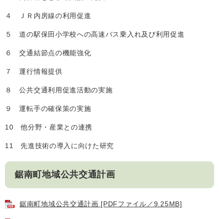
４ ＪＲ内房線の利用促進
５ 道の駅保田小学校への高速バス乗入れ及び利用促進
子育て情報 目
妊娠・出産
入園・入学
次
６ 交通結節点の機能強化
７ 運行情報提供
８ 公共交通利用促進活動の実施
９ 運転手の確保策の実施
10 他分野・産業との連携
11 先進技術の導入に向けた研究
鋸南町地域公共交通計画
住居・引っ越
結婚・離婚
就職・退職
し
鋸南町地域公共交通計画 [PDFファイル／9.25MB]