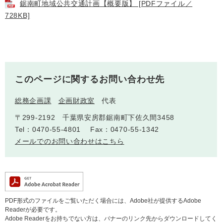
鋸南町地域公共交通計画【概要版】 [PDFファイル／
728KB]
このページに関するお問い合わせ先
医療・健康
高齢・介護
おくやみ
総務企画課
企画財政室
代表
〒299-2192 千葉県安房郡鋸南町下佐久間3458
Tel：0470-55-4801
Fax：0470-55-1342
さ
メールでのお問い合わせはこちら
分類からさがす
組織からさがす
が
し
方
カレンダーからさがす
お問い合わせ
別
PDF形式のファイルをご覧いただく場合には、Adobe社が提供するAdobe
とじる
Readerが必要です。
Adobe Readerをお持ちでない方は、バナーのリンク先からダウンロードしてく