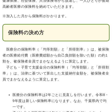
健康保険、社会保険、共済保険等から脱退し、一人ひとりが後期
検
高齢者医療の保険料を納めていただきます。
索
※加入した月から保険料がかかります。
ハザードマップ
指定避難場所
くらし・手続き
保険料の決め方
住民票・戸籍
健康・福祉
医療分の保険料率（「均等割額」と「所得割率」）は、被保険
保険・年金
休日夜間救急
鋸南病院
者の医療給付費（医療費総額から自己負担額を除いた額）の約1
税金
健康・医療
子育て・教育
割を、被保険者全員でまかなえるように算定します。
子ども・子育て支援金分の保険料率（「均等割額」と「所得割
便利なサービス
消防・防災
福祉・介護
率」）は、法律に基づいて算出した支援納付金額を、被保険者全
員でまかなえるように算定します。
防犯・安全
子育て
しごと・産業
上水道・下水道
教育
医療分の保険料率は2年ごとに見直しを行います。令和8・
循環バス
防災安心メール
ごみ・環境・ペット
生涯学習・スポーツ
産業振興
9年度は新しい保険料率になります。なお、千葉県内で均
観光情報
一です。
コミュニティ・協働
しごと