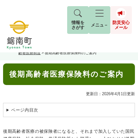
情報を
防災安心
メニュ－
さがす
メール
ペ
メ
トップページ
>
分類でさがす
>
くらし・手続き
>
保険・年金
>
後期高
現在地
ー
ニ
齢者医療制度
>
後期高齢者医療保険料のご案内
ジ
ュ
防
の
ー
キーワード検索
災
本
先
を
ご利用ガイド
現在、掲載されている情報はありません。
後期高齢者医療保険料のご案内
文
安
頭
飛
G
で
ば
o
音声読み上げ
For Foreigners
心
す
し
とじる
o
更新日：2026年4月1日更新
メ
。
て
g
検
すべて
ページ
PDF
本
l
ー
索
文字サイズ
標準
拡大
文
e
ページ内目次
対
ル
へ
カ
象
ス
もしものときは
タ
背景色
白
黒
青
​後期高齢者医療の被保険者になると、それまで加入していた国民
ム