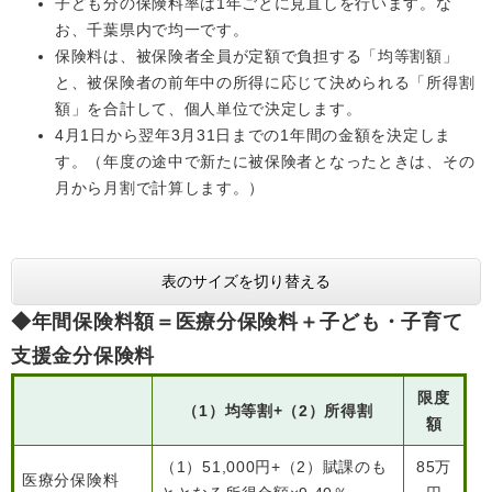
子ども分の保険料率は1年ごとに見直しを行います。な
お、千葉県内で均一です。
人権・男女共同参画
入札・契約情報
知る
町政情報
保険料は、被保険者全員が定額で負担する「均等割額」
住まい
観る・遊ぶ
と、被保険者の前年中の所得に応じて決められる「所得割
検索キーワード
暮らしの便利帳
とじる
額」を合計して、個人単位で決定します。
道路・交通
買う・食べる
町の概要
4月1日から翌年3月31日までの1年間の金額を決定しま
す。（年度の途中で新たに被保険者となったときは、その
泊まる
政策・施策
月から月割で計算します。）
観光パンフレット
町政運営
ごみの分け方・出し方
申請書ダウンロード
町の取り組み
表のサイズを切り替える
広報・広聴
ライフシーンから探す
◆年間保険料額＝医療分保険料＋子ども・子育て
町政への参加
支援金分保険料
職員採用・人事
限度
（1）均等割+（2）所得割
額
（1）51,000円+（2）賦課のも
85万
医療分保険料