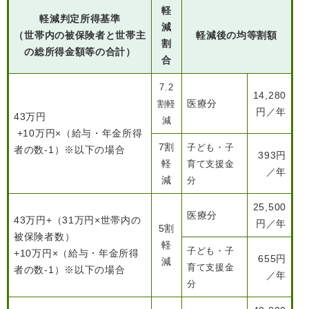
軽
軽減判定所得基準
減
（世帯内の被保険者と世帯主
軽減後の均等割額
割
の総所得金額等の合計）
合
7.2
14,280
医療分
割軽
円／年
43万円
減
+10万円×（給与・年金所得
7割
子ども・子
者の数-1）※以下の場合
393円
軽
育て支援金
／年
減
分
25,500
医療分
43万円+（31万円×世帯内の
円／年
5割
被保険者数）
軽
子ども・子
+10万円×（給与・年金所得
655円
減
育て支援金
者の数-1）※以下の場合
／年
分