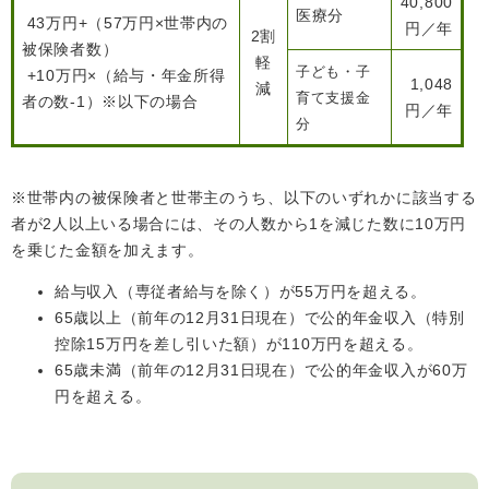
40,800
医療分
43万円+（57万円×世帯内の
円／年
2割
被保険者数）
軽
子ども・子
+10万円×（給与・年金所得
1,048
減
育て支援金
者の数-1）※以下の場合
円／年
分
※世帯内の被保険者と世帯主のうち、以下のいずれかに該当する
者が2人以上いる場合には、その人数から1を減じた数に10万円
を乗じた金額を加えます。
給与収入（専従者給与を除く）が55万円を超える。
65歳以上（前年の12月31日現在）で公的年金収入（特別
控除15万円を差し引いた額）が110万円を超える。
65歳未満（前年の12月31日現在）で公的年金収入が60万
円を超える。