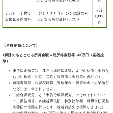
ととなる所得金額×9.40％
円
2万
子ども・子育て
（1）1,310円＋（2）賦課のも
1,000
支援金分保険料
ととなる所得金額×0.25％
子育て情報 目
円
妊娠・出産
入園・入学
次
【所得割額について】
♦​賦課のもととなる所得金額＝総所得金額等−43万円（基礎控
除）
総所得金額等は、前年の総所得金額および山林所得金額な
らびに株式・長期（短期）譲渡所得金額等の合計です。
退職者所得、非課税所得（遺族年金・障害年金・失業給付
など）は、含まれません。
住居・引っ越
結婚・離婚
就職・退職
「総合課税分」と「申告分離課税分」のそれぞれについ
し
て、損益通算、各繰越損失額・特別控除額・所得金額調整
控除額の控除を行います（繰越雑損失は控除しません）。