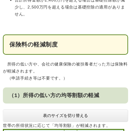
合計所得金額が2,400万円を超える場合は基礎控除額が減
少し、2,500万円を超える場合は基礎控除の適用がありま
せん。
保険料の軽減制度
医療・健康
高齢・介護
おくやみ
所得の低い方や、会社の健康保険の被扶養者だった方は保険料
が軽減されます。
（申請手続き等は不要です。）
さ
分類からさがす
組織からさがす
が
し
（1）所得の低い方の均等割額の軽減
方
カレンダーからさがす
お問い合わせ
別
表のサイズを切り替える
とじる
世帯の所得状況に応じて「均等割額」が軽減されます。