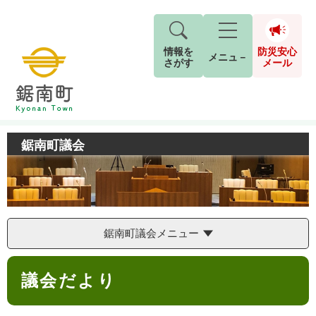
情報を
防災安心
メニュ－
さがす
メール
ペ
メ
トップページ
>
鋸南町議会
>
議会だより
現在地
ー
ニ
ジ
ュ
防
の
ー
鋸南町議会
キーワード検索
災
先
を
ご利用ガイド
2026年8月5日 7時5分
安
頭
飛
G
小中学校からお知らせをします。
で
ば
o
音声読み上げ
For Foreigners
心
す
し
o
本日は、PTAの資源回収日です。
メ
。
て
g
検
すべて
ページ
PDF
古新聞・チラシ・アルミ缶の回収にご協力を
本
鋸南町議会メニュー
l
ー
索
文字サイズ
標準
拡大
文
e
お願いします。
対
ル
へ
本
カ
象
回収された資源は換金して、学校の図書室の
議会だより
文
ス
もしものときは
タ
本などを買っています。
背景色
白
黒
青
ム