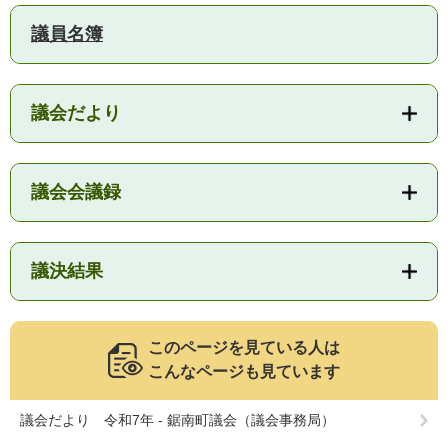
議員名簿
子育て情報 目
妊娠・出産
入園・入学
次
議会だより
議会会議録
議決結果
このページを見ている人は
住居・引っ越
結婚・離婚
就職・退職
こんなページも見ています
し
議会だより 令和7年 - 鋸南町議会（議会事務局）