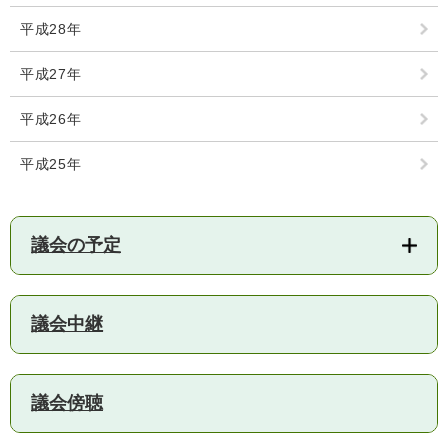
平成28年
人権・男女共同参画
入札・契約情報
知る
町政情報
住まい
観る・遊ぶ
平成27年
検索キーワード
暮らしの便利帳
とじる
道路・交通
買う・食べる
町の概要
平成26年
泊まる
政策・施策
平成25年
観光パンフレット
町政運営
ごみの分け方・出し方
申請書ダウンロード
町の取り組み
議会の予定
広報・広聴
ライフシーンから探す
町政への参加
議会中継
職員採用・人事
議会傍聴