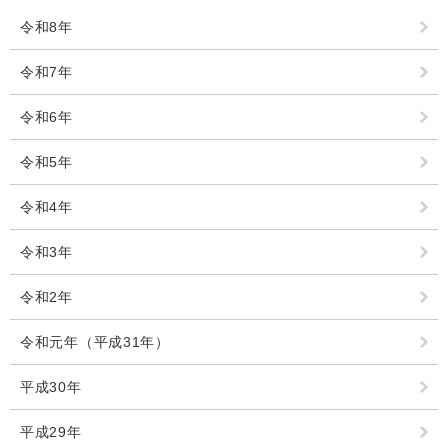
回収場所は３月に配布されたチラシをご覧く
検
令和8年
索
ださい。
みなさまのご協力をお願いいたします。
令和7年
ハザードマップ
指定避難場所
くらし・手続き
令和6年
とじる
住民票・戸籍
令和5年
健康・福祉
保険・年金
休日夜間救急
鋸南病院
令和4年
税金
健康・医療
子育て・教育
令和3年
便利なサービス
消防・防災
福祉・介護
令和2年
防犯・安全
子育て
しごと・産業
令和元年（平成31年）
上水道・下水道
教育
平成30年
循環バス
防災安心メール
ごみ・環境・ペット
生涯学習・スポーツ
産業振興
観光情報
平成29年
コミュニティ・協働
しごと