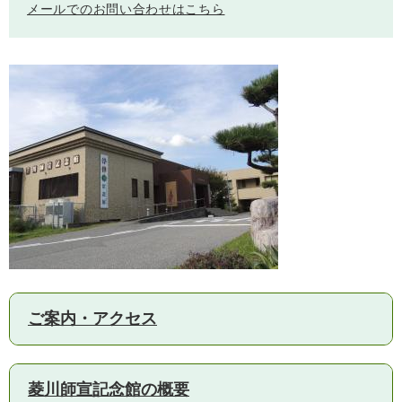
メールでのお問い合わせはこちら
子育て情報 目
妊娠・出産
入園・入学
次
ご案内・アクセス
住居・引っ越
結婚・離婚
就職・退職
し
菱川師宣記念館の概要