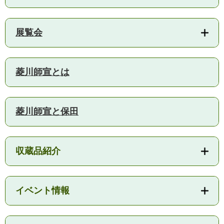
展覧会
菱川師宣とは
医療・健康
高齢・介護
おくやみ
菱川師宣と保田
さ
分類からさがす
組織からさがす
が
収蔵品紹介
し
方
カレンダーからさがす
お問い合わせ
別
イベント情報
とじる