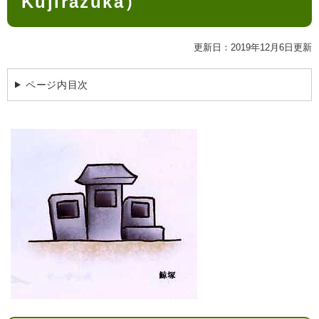
Kujirazuka）
検
索
更新日：2019年12月6日更新
ハザードマップ
指定避難場所
くらし・手続き
ページ内目次
住民票・戸籍
健康・福祉
保険・年金
休日夜間救急
鋸南病院
税金
健康・医療
子育て・教育
便利なサービス
消防・防災
福祉・介護
防犯・安全
子育て
しごと・産業
上水道・下水道
教育
循環バス
防災安心メール
ごみ・環境・ペット
生涯学習・スポーツ
産業振興
観光情報
コミュニティ・協働
しごと