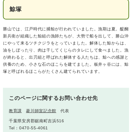
鯨塚
人権・男女共同参画
入札・契約情報
知る
町政情報
住まい
観る・遊ぶ
検索キーワード
暮らしの便利帳
とじる
勝山では、江戸時代に捕鯨が行われていました。漁期は夏。醍醐
道路・交通
買う・食べる
町の概要
新兵衛が組織した鯨組の漁師たちが、大勢で船を出して、勝山沖
にやって来るツチクジラをとっていました。解体した鯨からは、
泊まる
政策・施策
油をしぼったり、肉は干してくじらのタレにして食べました。漁
観光パンフレット
町政運営
が終わると、出刃組と呼ばれた解体する人たちは、鯨への感謝と
ごみの分け方・出し方
申請書ダウンロード
供養のため、小さな石のほこらを建てました。板井ヶ谷には、鯨
町の取り組み
塚と呼ばれるほこらがたくさん建てられています。
広報・広聴
ライフシーンから探す
町政への参加
このページに関するお問い合わせ先
職員採用・人事
教育課
菱川師宣記念館
代表
千葉県安房郡鋸南町吉浜516
Tel：0470-55-4061