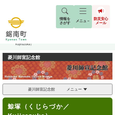
情報を
防災安心
メニュ－
さがす
メール
ペ
メ
トップページ
>
菱川師宣記念館
>
鯨塚（くじらづか／
現在地
ー
ニ
Kujirazuka）
ジ
ュ
防
の
ー
キーワード検索
災
菱川師宣記念館
先
を
ご利用ガイド
現在、掲載されている情報はありません。
安
頭
飛
G
で
ば
o
音声読み上げ
For Foreigners
心
す
し
とじる
o
メ
。
て
g
検
すべて
ページ
PDF
本
l
ー
索
文字サイズ
標準
拡大
菱川師宣記念館 メニュー
文
e
対
ル
へ
カ
象
本
ス
もしものときは
鯨塚（くじらづか／
文
タ
背景色
白
黒
青
ム