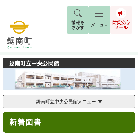
情報を
防災安心
メニュ－
さがす
メール
ペ
メ
トップページ
>
鋸南町立中央公民館
>
図書室
>
新着図書
現在地
ー
ニ
ジ
ュ
防
の
ー
鋸南町立中央公民館
キーワード検索
災
先
を
ご利用ガイド
現在、掲載されている情報はありません。
安
頭
飛
G
で
ば
o
音声読み上げ
For Foreigners
心
す
し
とじる
o
メ
。
て
g
検
すべて
ページ
PDF
本
鋸南町立中央公民館メニュー
l
ー
索
文字サイズ
標準
拡大
文
e
対
ル
へ
本
カ
象
新着図書
文
ス
もしものときは
タ
背景色
白
黒
青
ム