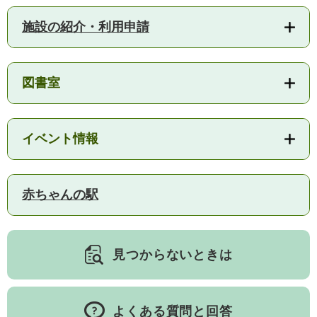
人権・男女共同参画
入札・契約情報
知る
町政情報
施設の紹介・利用申請
住まい
観る・遊ぶ
検索キーワード
暮らしの便利帳
とじる
道路・交通
買う・食べる
町の概要
図書室
泊まる
政策・施策
観光パンフレット
町政運営
イベント情報
ごみの分け方・出し方
申請書ダウンロード
町の取り組み
広報・広聴
赤ちゃんの駅
ライフシーンから探す
町政への参加
職員採用・人事
見つからないときは
よくある質問と回答