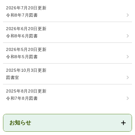
検
2026年7月20日更新
索
令和8年7月図書
ハザードマップ
指定避難場所
くらし・手続き
2026年6月20日更新
令和8年6月図書
住民票・戸籍
健康・福祉
2026年5月20日更新
令和8年5月図書
保険・年金
休日夜間救急
鋸南病院
2025年10月3日更新
税金
健康・医療
子育て・教育
図書室
便利なサービス
消防・防災
福祉・介護
2025年8月20日更新
防犯・安全
子育て
しごと・産業
令和7年8月図書
上水道・下水道
教育
循環バス
防災安心メール
ごみ・環境・ペット
生涯学習・スポーツ
産業振興
観光情報
お知らせ
コミュニティ・協働
しごと