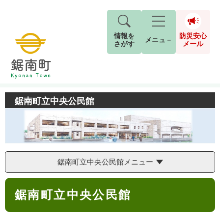
情報を
防災安心
メニュ－
さがす
メール
ペ
メ
トップページ
>
鋸南町立中央公民館
現在地
ー
ニ
ジ
ュ
防
の
ー
鋸南町立中央公民館
キーワード検索
災
先
を
ご利用ガイド
現在、掲載されている情報はありません。
安
頭
飛
G
で
ば
o
音声読み上げ
For Foreigners
心
す
し
とじる
o
メ
。
て
g
検
すべて
ページ
PDF
本
鋸南町立中央公民館メニュー
l
ー
索
文字サイズ
標準
拡大
文
e
対
ル
へ
本
カ
象
鋸南町立中央公民館
文
ス
もしものときは
タ
背景色
白
黒
青
ム