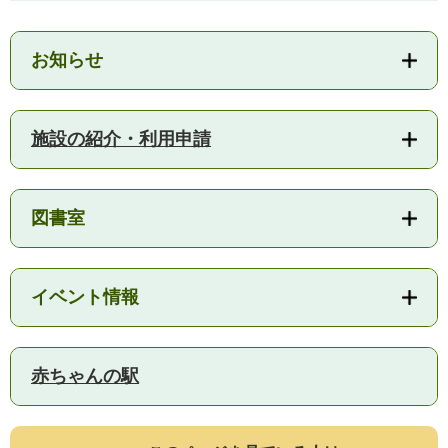
人権・男女共同参画
入札・契約情報
知る
町政情報
お知らせ
住まい
観る・遊ぶ
検索キーワード
暮らしの便利帳
とじる
道路・交通
買う・食べる
町の概要
施設の紹介・利用申請
泊まる
政策・施策
観光パンフレット
町政運営
ごみの分け方・出し方
申請書ダウンロード
図書室
町の取り組み
広報・広聴
ライフシーンから探す
イベント情報
町政への参加
職員採用・人事
赤ちゃんの駅