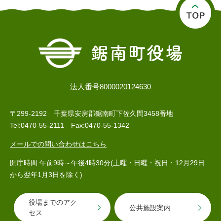
法人番号8000020124630
医療・健康
高齢・介護
おくやみ
〒299-2192 千葉県安房郡鋸南町下佐久間3458番地
Tel:0470-55-2111 Fax:0470-55-1342
さ
メールでの問い合わせはこちら
分類からさがす
組織からさがす
が
し
開庁時間:午前9時～午後4時30分(土曜・日曜・祝日・12月29日
方
から翌年1月3日を除く)
カレンダーからさがす
お問い合わせ
別
とじる
役場までのアク
公共施設案内
セス