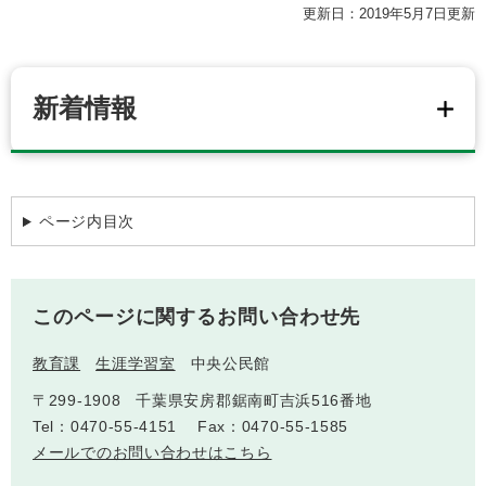
検
更新日：2019年5月7日更新
索
ハザードマップ
指定避難場所
くらし・手続き
新着情報
住民票・戸籍
健康・福祉
保険・年金
休日夜間救急
鋸南病院
ページ内目次
税金
健康・医療
子育て・教育
便利なサービス
消防・防災
福祉・介護
このページに関するお問い合わせ先
防犯・安全
子育て
しごと・産業
教育課
生涯学習室
中央公民館
上水道・下水道
教育
〒299-1908
千葉県安房郡鋸南町吉浜516番地
Tel：0470-55-4151
Fax：0470-55-1585
循環バス
防災安心メール
ごみ・環境・ペット
生涯学習・スポーツ
産業振興
観光情報
メールでのお問い合わせはこちら
コミュニティ・協働
しごと