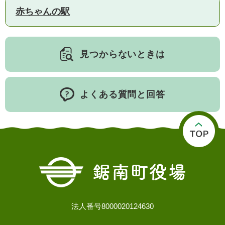
赤ちゃんの駅
人権・男女共同参画
入札・契約情報
知る
町政情報
住まい
観る・遊ぶ
検索キーワード
暮らしの便利帳
とじる
見つからないときは
道路・交通
買う・食べる
町の概要
泊まる
政策・施策
よくある質問と回答
観光パンフレット
町政運営
ごみの分け方・出し方
申請書ダウンロード
町の取り組み
広報・広聴
ライフシーンから探す
町政への参加
職員採用・人事
法人番号8000020124630