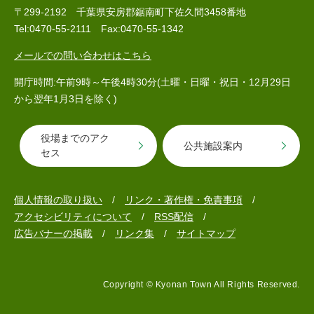
〒299-2192 千葉県安房郡鋸南町下佐久間3458番地
Tel:0470-55-2111 Fax:0470-55-1342
メールでの問い合わせはこちら
子育て情報 目
妊娠・出産
入園・入学
次
開庁時間:午前9時～午後4時30分(土曜・日曜・祝日・12月29日
から翌年1月3日を除く)
役場までのアク
公共施設案内
セス
個人情報の取り扱い
リンク・著作権・免責事項
アクセシビリティについて
RSS配信
広告バナーの掲載
リンク集
サイトマップ
住居・引っ越
結婚・離婚
就職・退職
し
Copyright © Kyonan Town All Rights Reserved.