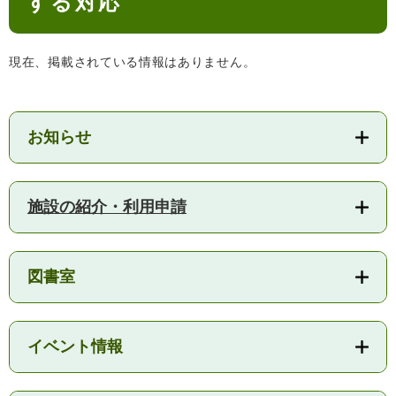
する対応
検
索
現在、掲載されている情報はありません。
ハザードマップ
指定避難場所
くらし・手続き
お知らせ
住民票・戸籍
健康・福祉
保険・年金
休日夜間救急
鋸南病院
施設の紹介・利用申請
税金
健康・医療
子育て・教育
便利なサービス
消防・防災
福祉・介護
図書室
防犯・安全
子育て
しごと・産業
上水道・下水道
教育
イベント情報
循環バス
防災安心メール
ごみ・環境・ペット
生涯学習・スポーツ
産業振興
観光情報
コミュニティ・協働
しごと