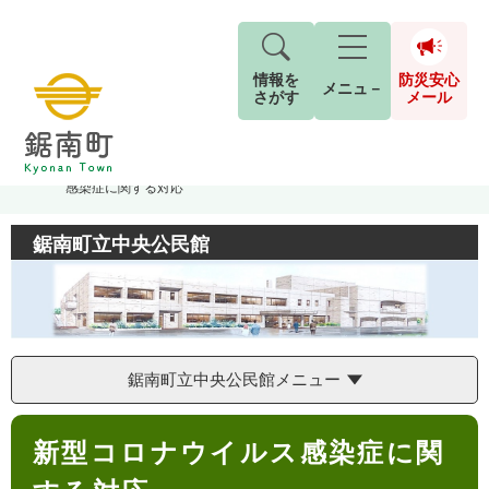
情報を
防災安心
メニュ－
さがす
メール
ペ
メ
トップページ
>
鋸南町立中央公民館
>
お知らせ
>
新型コロナウイルス
現在地
ー
ニ
感染症に関する対応
ジ
ュ
防
の
ー
キーワード検索
災
鋸南町立中央公民館
先
を
ご利用ガイド
現在、掲載されている情報はありません。
安
頭
飛
G
で
ば
o
音声読み上げ
For Foreigners
心
す
し
とじる
o
メ
。
て
g
検
すべて
ページ
PDF
本
l
ー
索
文字サイズ
標準
拡大
鋸南町立中央公民館メニュー
文
e
対
ル
へ
カ
象
本
ス
もしものときは
新型コロナウイルス感染症に関
文
タ
背景色
白
黒
青
ム