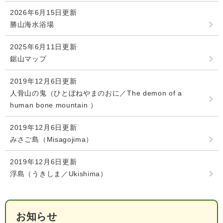
2026年6月15日更新
人権・男女共同参画
入札・契約情報
知る
町政情報
勝山海水浴場
住まい
観る・遊ぶ
検索キーワード
暮らしの便利帳
2025年6月11日更新
とじる
道路・交通
買う・食べる
町の概要
鋸山マップ
泊まる
政策・施策
2019年12月6日更新
人骨山の鬼（ひとぼねやまのおに／The demon of a
観光パンフレット
町政運営
ごみの分け方・出し方
申請書ダウンロード
human bone mountain ）
町の取り組み
2019年12月6日更新
広報・広聴
みさご島（Misagojima）
ライフシーンから探す
町政への参加
2019年12月6日更新
浮島（うきしま／Ukishima）
職員採用・人事
お知らせ