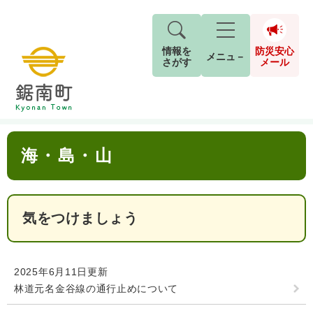
情報を
防災安心
メニュ－
さがす
メール
ペ
メ
トップページ
>
分類でさがす
>
観光情報
>
自然・公園
>
海・島・山
現在地
ー
ニ
ジ
ュ
防
本
の
ー
キーワード検索
災
海・島・山
文
先
を
ご利用ガイド
2026年8月5日 7時5分
安
頭
飛
G
小中学校からお知らせをします。
で
ば
o
音声読み上げ
For Foreigners
心
す
し
o
本日は、PTAの資源回収日です。
メ
。
て
気をつけましょう
g
検
すべて
ページ
PDF
古新聞・チラシ・アルミ缶の回収にご協力を
本
l
ー
索
文字サイズ
標準
拡大
文
e
お願いします。
対
ル
へ
カ
象
2025年6月11日更新
回収された資源は換金して、学校の図書室の
ス
もしものときは
林道元名金谷線の通行止めについて
タ
本などを買っています。
背景色
白
黒
青
ム