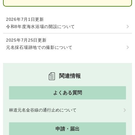
2026年7月1日更新
子育て情報 目
令和8年度海水浴場の開設について
妊娠・出産
入園・入学
次
2025年7月25日更新
元名採石場跡地での撮影について
関連情報
よくある質問
住居・引っ越
林道元名金谷線の通行止めについて
結婚・離婚
就職・退職
し
申請・届出