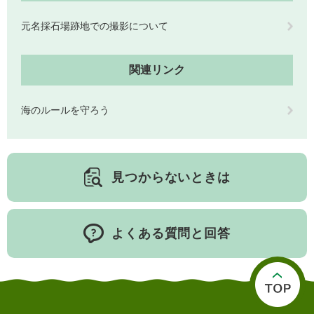
元名採石場跡地での撮影について
関連リンク
海のルールを守ろう
医療・健康
高齢・介護
おくやみ
見つからないときは
さ
分類からさがす
組織からさがす
が
し
よくある質問と回答
方
カレンダーからさがす
お問い合わせ
別
とじる