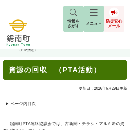
情報を
防災安心
メニュ－
さがす
メール
ペ
メ
トップページ
>
組織でさがす
>
教育課
>
生涯学習室
>
資源の回収
現在地
ー
ニ
（PTA活動）
ジ
ュ
防
の
ー
キーワード検索
災
本
先
を
ご利用ガイド
2026年8月5日 7時5分
資源の回収 （PTA活動）
文
安
頭
飛
G
小中学校からお知らせをします。
で
ば
o
音声読み上げ
For Foreigners
心
す
し
o
本日は、PTAの資源回収日です。
更新日：2026年6月29日更新
メ
。
て
g
検
すべて
ページ
PDF
古新聞・チラシ・アルミ缶の回収にご協力を
本
l
ー
索
文字サイズ
標準
拡大
文
e
ページ内目次
お願いします。
対
ル
へ
カ
象
回収された資源は換金して、学校の図書室の
ス
もしものときは
タ
本などを買っています。
背景色
白
黒
青
鋸南町PTA連絡協議会では、古新聞・チラシ・アルミ缶の資
ム