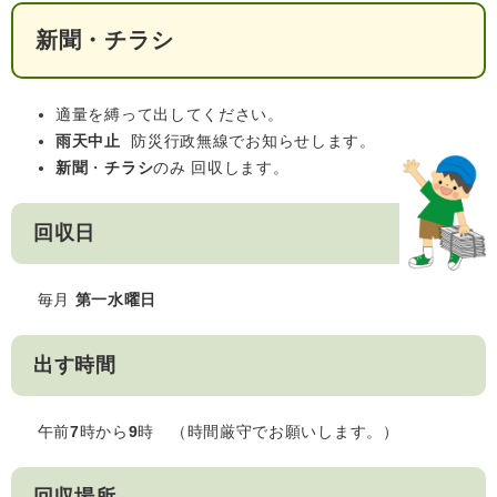
人権・男女共同参画
入札・契約情報
知る
新聞・チラシ
町政情報
住まい
観る・遊ぶ
検索キーワード
暮らしの便利帳
とじる
適量を縛って出してください。
道路・交通
買う・食べる
町の概要
雨天中止
防災行政無線でお知らせします。
新聞
泊まる
政策・施策
・
チラシ
のみ 回収します。
観光パンフレット
町政運営
ごみの分け方・出し方
申請書ダウンロード
回収日
町の取り組み
毎月
第一水曜日
広報・広聴
ライフシーンから探す
町政への参加
出す時間
職員採用・人事
午前
7
時から
9
時 （時間厳守でお願いします。）​