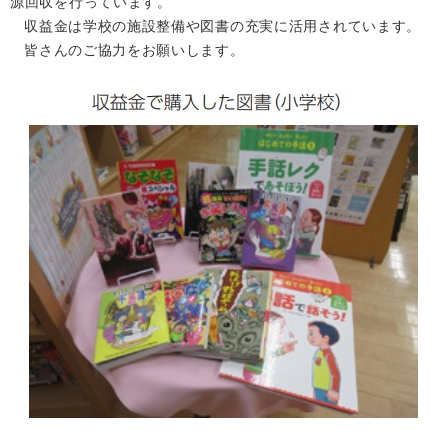
源回収を行っています。
回収場所は３月に配布されたチラシをご覧く
検
収益金は学校の施設整備や図書の充実に活用されています。
索
ださい。
皆さんのご協力をお願いします。
みなさまのご協力をお願いいたします。
ハザードマップ
指定避難場所
くらし・手続き
とじる
住民票・戸籍
健康・福祉
保険・年金
休日夜間救急
鋸南病院
税金
健康・医療
子育て・教育
便利なサービス
消防・防災
福祉・介護
防犯・安全
子育て
しごと・産業
上水道・下水道
教育
循環バス
防災安心メール
ごみ・環境・ペット
生涯学習・スポーツ
産業振興
観光情報
コミュニティ・協働
しごと