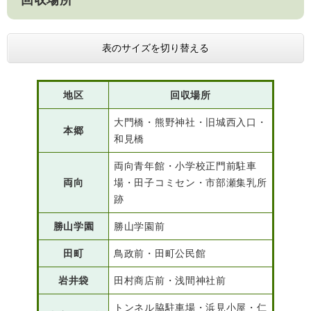
回収場所
表のサイズを切り替える
子育て情報 目
妊娠・出産
入園・入学
次
地区
回収場所
大門橋・熊野神社・旧城西入口・
本郷
和見橋
両向青年館・小学校正門前駐車
両向
場・田子コミセン・市部瀬集乳所
跡
勝山学園
勝山学園前
住居・引っ越
田町
鳥政前・田町公民館
結婚・離婚
就職・退職
し
岩井袋
田村商店前・浅間神社前
トンネル脇駐車場・浜見小屋・仁