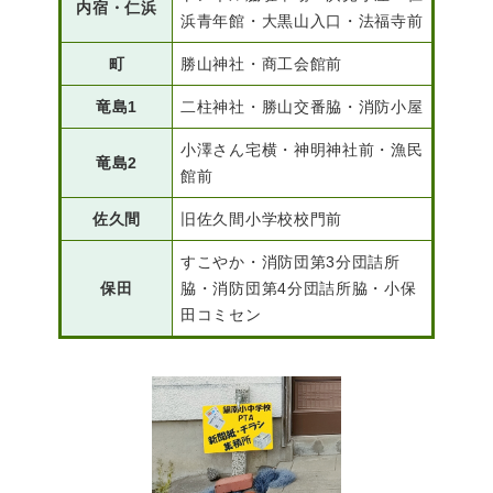
内宿・仁浜
浜青年館・大黒山入口・法福寺前
町
勝山神社・商工会館前
竜島1
二柱神社・勝山交番脇・消防小屋
小澤さん宅横・神明神社前・漁民
竜島2
館前
医療・健康
高齢・介護
おくやみ
佐久間
旧佐久間小学校校門前
すこやか・消防団第3分団詰所
保田
脇・消防団第4分団詰所脇・小保
さ
田コミセン
分類からさがす
組織からさがす
が
し
方
カレンダーからさがす
お問い合わせ
別
とじる