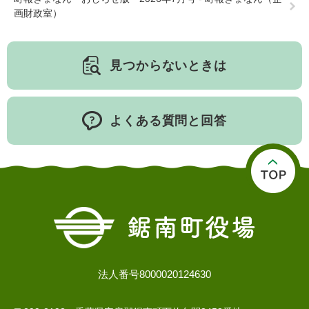
画財政室）
子育て情報 目
見つからないときは
妊娠・出産
入園・入学
次
よくある質問と回答
住居・引っ越
結婚・離婚
就職・退職
し
法人番号8000020124630