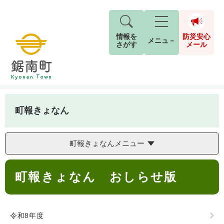
情報を
防災安心
メニュ－
さがす
メール
ペ
メ
トップページ
>
町報きょなん
>
町報きょなん おしらせ版
現在地
ー
ニ
ジ
ュ
防
の
ー
キーワード検索
災
町報きょなん
先
を
ご利用ガイド
現在、掲載されている情報はありません。
安
頭
飛
G
で
ば
o
音声読み上げ
For Foreigners
心
町報きょなんメニュー
す
し
とじる
o
メ
。
て
g
検
すべて
ページ
PDF
本
本
l
ー
索
文字サイズ
標準
拡大
町報きょなん おしらせ版
文
文
e
対
ル
へ
カ
象
ス
もしものときは
タ
背景色
白
黒
青
令和8年度
ム