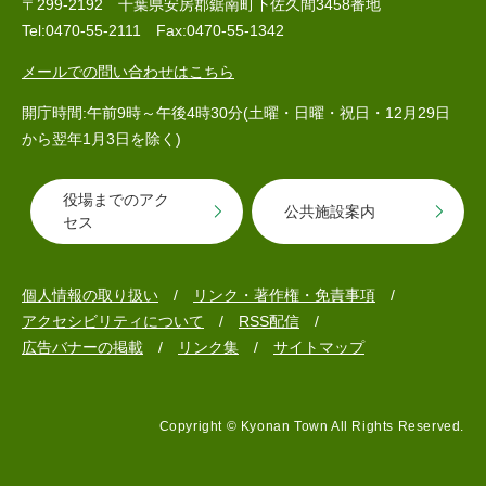
〒299-2192 千葉県安房郡鋸南町下佐久間3458番地
Tel:0470-55-2111 Fax:0470-55-1342
メールでの問い合わせはこちら
開庁時間:午前9時～午後4時30分(土曜・日曜・祝日・12月29日
から翌年1月3日を除く)
役場までのアク
医療・健康
高齢・介護
おくやみ
公共施設案内
セス
個人情報の取り扱い
リンク・著作権・免責事項
さ
分類からさがす
組織からさがす
アクセシビリティについて
RSS配信
が
し
広告バナーの掲載
リンク集
サイトマップ
方
カレンダーからさがす
お問い合わせ
別
Copyright © Kyonan Town All Rights Reserved.
とじる