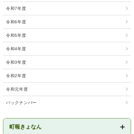
検
令和7年度
索
ハザードマップ
指定避難場所
令和6年度
くらし・手続き
令和5年度
住民票・戸籍
令和4年度
健康・福祉
保険・年金
休日夜間救急
鋸南病院
令和3年度
税金
健康・医療
子育て・教育
令和2年度
便利なサービス
消防・防災
福祉・介護
令和元年度
防犯・安全
子育て
しごと・産業
バックナンバー
上水道・下水道
教育
循環バス
防災安心メール
ごみ・環境・ペット
生涯学習・スポーツ
産業振興
観光情報
町報きょなん
コミュニティ・協働
しごと