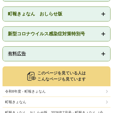
人権・男女共同参画
入札・契約情報
知る
町政情報
町報きょなん おしらせ版
住まい
観る・遊ぶ
検索キーワード
暮らしの便利帳
とじる
道路・交通
買う・食べる
町の概要
新型コロナウイルス感染症対策特別号
泊まる
政策・施策
観光パンフレット
町政運営
ごみの分け方・出し方
申請書ダウンロード
有料広告
町の取り組み
広報・広聴
ライフシーンから探す
このページを見ている人は
町政への参加
こんなページも見ています
職員採用・人事
令和8年度 - 町報きょなん
町報きょなん
町報きょなん おしらせ版 2026年7月号 - 町報きょなん（企