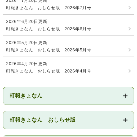
2026年7月20日更新
検
町報きょなん おしらせ版 2026年7月号
索
2026年6月20日更新
ハザードマップ
指定避難場所
くらし・手続き
町報きょなん おしらせ版 2026年6月号
2026年5月20日更新
住民票・戸籍
町報きょなん おしらせ版 2026年5月号
健康・福祉
保険・年金
休日夜間救急
鋸南病院
2026年4月20日更新
町報きょなん おしらせ版 2026年4月号
税金
健康・医療
子育て・教育
便利なサービス
消防・防災
福祉・介護
町報きょなん
防犯・安全
子育て
しごと・産業
上水道・下水道
教育
町報きょなん おしらせ版
循環バス
防災安心メール
ごみ・環境・ペット
生涯学習・スポーツ
産業振興
観光情報
コミュニティ・協働
しごと