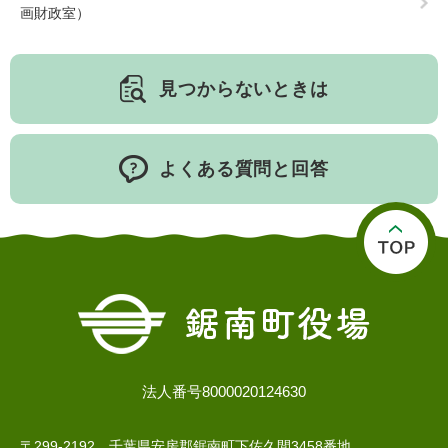
画財政室）
子育て情報 目
見つからないときは
妊娠・出産
入園・入学
次
よくある質問と回答
住居・引っ越
結婚・離婚
就職・退職
し
法人番号8000020124630
〒299-2192 千葉県安房郡鋸南町下佐久間3458番地