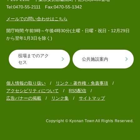
Tel:0470-55-2111 Fax:0470-55-1342
メールでの問い合わせはこちら
開庁時間:午前9時～午後4時30分(土曜・日曜・祝日・12月29日
から翌年1月3日を除く)
役場までのアク
公共施設案内
医療・健康
高齢・介護
おくやみ
セス
個人情報の取り扱い
リンク・著作権・免責事項
さ
アクセシビリティについて
RSS配信
分類からさがす
組織からさがす
が
広告バナーの掲載
リンク集
サイトマップ
し
方
カレンダーからさがす
お問い合わせ
別
Copyright © Kyonan Town All Rights Reserved.
とじる