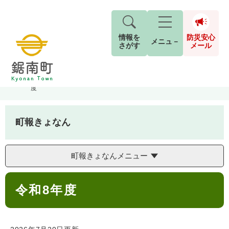
情報を
防災安心
メニュ－
さがす
メール
ペ
メ
トップページ
>
町報きょなん
>
町報きょなん おしらせ版
>
令和8年
現在地
ー
ニ
度
ジ
ュ
防
の
ー
キーワード検索
災
先
を
ご利用ガイド
現在、掲載されている情報はありません。
町報きょなん
安
頭
飛
G
で
ば
o
音声読み上げ
For Foreigners
心
す
し
とじる
o
町報きょなんメニュー
メ
。
て
g
検
すべて
ページ
PDF
本
l
ー
索
文字サイズ
標準
拡大
本
文
e
対
令和8年度
ル
文
へ
カ
象
ス
もしものときは
タ
背景色
白
黒
青
ム