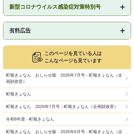
新型コロナウイルス感染症対策特別号
人権・男女共同参画
入札・契約情報
知る
町政情報
住まい
観る・遊ぶ
検索キーワード
暮らしの便利帳
とじる
有料広告
道路・交通
買う・食べる
町の概要
泊まる
政策・施策
このページを見ている人は
観光パンフレット
町政運営
こんなページも見ています
ごみの分け方・出し方
申請書ダウンロード
町の取り組み
町報きょなん おしらせ版 2026年7月号 - 町報きょなん（企
広報・広聴
画財政室）
ライフシーンから探す
町政への参加
町報きょなん
職員採用・人事
町報きょなん 2026年7月号 - 町報きょなん（企画財政室）
令和8年度 - 町報きょなん
町報きょなん おしらせ版 2026年6月号 - 町報きょなん（企