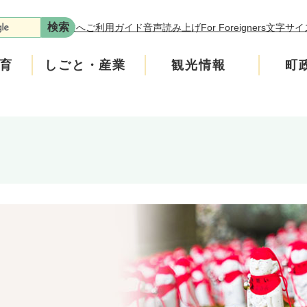
本文へ
ご利用ガイド
音声読み上げ
For Foreigners
文字サイ
育
しごと・産業
観光情報
町
ます。
年金
介護
遊ぶ
施策
税金
生涯学習・スポーツ
入札・契約情報
買う・食べる
町政運営
です。
の回収にご協力をお願いします。
安全
ンフレット
広聴
上水道・下水道
町政への参加
、学校の図書室の本などを買っています。
たチラシをご覧ください。
いたします。
ニティ・協働
人権・男女共同参画
交通