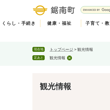
ペ
メ
ー
ニ
G
ジ
ュ
o
の
ー
o
くらし・手続き
健康・福祉
子育て・教
先
を
g
頭
飛
l
で
ば
e
す
し
カ
防
現在地
トップページ
>
観光情報
。
て
ス
2026年8月5日 7時5分
小中学校からお知らせをし
災
住民票・戸籍
健康・医療
子育て
産業振興
知る
町の概要
保険・
福祉・
教育
しごと
観る・
政策・
本
タ
足あと
観光情報
本日は、PTAの資源回収日
文
ム
安
古新聞・チラシ・アルミ缶
へ
検
心
消防・防災
泊まる
町の取り組み
防犯・
観光パ
広報・
回収された資源は換金して
索
回収場所は３月に配布され
メ
観光情報
みなさまのご協力をお願い
ー
ごみ・環境・ペット
職員採用・人事
コミュ
ル
住まい
道路・