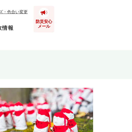
ズ・色合い変更
防災安心
メール
政情報
とじる
とじる
とじる
とじる
とじる
とじる