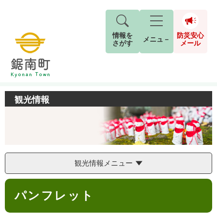
情報を
防災安心
メニュ－
さがす
メール
ペ
メ
トップページ
>
観光情報
>
観光パンフレット
>
パンフレット
現在地
ー
ニ
ジ
ュ
防
の
ー
観光情報
キーワード検索
災
先
を
ご利用ガイド
2026年8月5日 7時5分
安
頭
飛
G
小中学校からお知らせをします。
で
ば
o
音声読み上げ
For Foreigners
心
す
し
o
本日は、PTAの資源回収日です。
メ
。
て
g
検
すべて
ページ
PDF
古新聞・チラシ・アルミ缶の回収にご協力を
本
l
観光情報メニュー
ー
索
文字サイズ
標準
拡大
文
e
お願いします。
対
ル
へ
カ
本
象
回収された資源は換金して、学校の図書室の
ス
パンフレット
もしものときは
文
タ
本などを買っています。
背景色
白
黒
青
ム