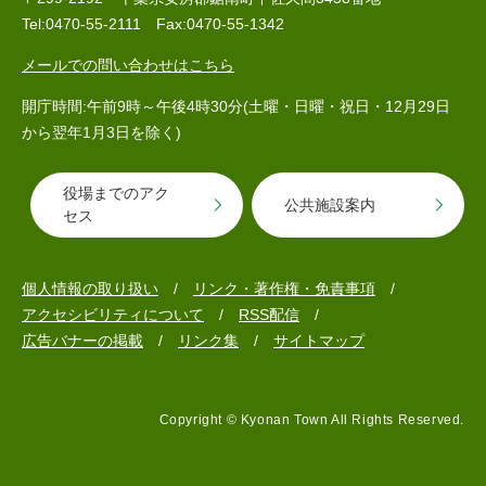
Tel:0470-55-2111 Fax:0470-55-1342
メールでの問い合わせはこちら
開庁時間:午前9時～午後4時30分(土曜・日曜・祝日・12月29日
から翌年1月3日を除く)
役場までのアク
公共施設案内
医療・健康
高齢・介護
おくやみ
セス
個人情報の取り扱い
リンク・著作権・免責事項
さ
アクセシビリティについて
RSS配信
分類からさがす
組織からさがす
が
広告バナーの掲載
リンク集
サイトマップ
し
方
カレンダーからさがす
お問い合わせ
別
Copyright © Kyonan Town All Rights Reserved.
とじる