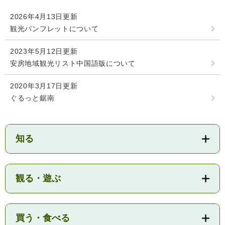
回収場所は３月に配布されたチラシをご覧く
検
索
2026年4月13日更新
ださい。
観光パンフレットについて
みなさまのご協力をお願いいたします。
ハザードマップ
指定避難場所
くらし・手続き
2023年5月12日更新
安房地域観光リスト中国語版について
とじる
住民票・戸籍
健康・福祉
2020年3月17日更新
ぐるっと鋸南
保険・年金
休日夜間救急
鋸南病院
税金
健康・医療
子育て・教育
知る
便利なサービス
消防・防災
福祉・介護
防犯・安全
子育て
しごと・産業
観る・遊ぶ
上水道・下水道
教育
循環バス
防災安心メール
ごみ・環境・ペット
生涯学習・スポーツ
産業振興
観光情報
買う・食べる
コミュニティ・協働
しごと