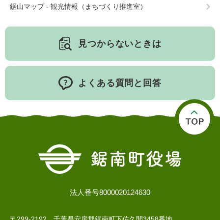
鋸山マップ - 観光情報（まちづくり推進室）
子育て情報 目
見つからないときは
妊娠・出産
入園・入学
次
よくある質問と回答
住居・引っ越
結婚・離婚
就職・退職
し
法人番号8000020124630
〒299-2192 千葉県安房郡鋸南町下佐久間3458番地