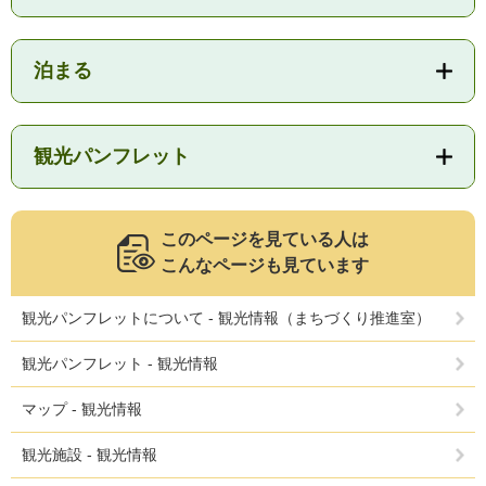
人権・男女共同参画
入札・契約情報
知る
町政情報
泊まる
住まい
観る・遊ぶ
検索キーワード
暮らしの便利帳
とじる
道路・交通
買う・食べる
町の概要
観光パンフレット
泊まる
政策・施策
観光パンフレット
町政運営
ごみの分け方・出し方
申請書ダウンロード
このページを見ている人は
町の取り組み
こんなページも見ています
広報・広聴
ライフシーンから探す
観光パンフレットについて - 観光情報（まちづくり推進室）
町政への参加
観光パンフレット - 観光情報
職員採用・人事
マップ - 観光情報
観光施設 - 観光情報