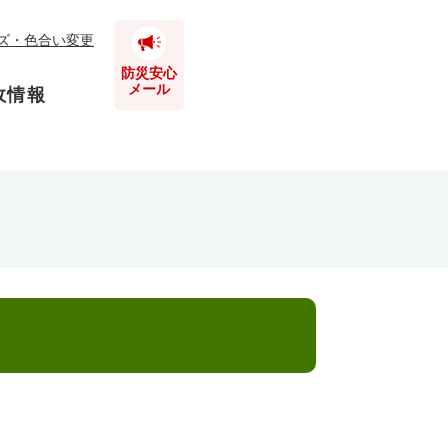
ズ・色合い変更
防災安心
メール
政情報
とじる
とじる
とじる
とじる
とじる
とじる