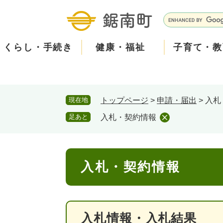
ペ
メ
ー
ニ
G
ジ
ュ
o
の
ー
o
くらし・手続き
健康・福祉
子育て・教
先
を
g
頭
飛
l
で
ば
e
す
し
カ
防
現在地
トップページ
>
申請・届出
>
入札
。
て
ス
現在、掲載されている情報はありません。
災
住民票・戸籍
健康・医療
子育て
産業振興
知る
町の概要
保険・
福祉・
教育
しごと
観る・
政策・
本
タ
足あと
入札・契約情報
文
ム
安
へ
検
心
消防・防災
泊まる
町の取り組み
防犯・
観光パ
広報・
索
本
メ
入札・契約情報
文
ー
ごみ・環境・ペット
職員採用・人事
コミュ
ル
入札情報・入札結果
住まい
道路・