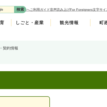
本文へ
ご利用ガイド
音声読み上げ
For Foreigners
文字サイ
育
しごと・産業
観光情報
町
・契約情報
年金
介護
遊ぶ
施策
税金
生涯学習・スポーツ
入札・契約情報
買う・食べる
町政運営
安全
ンフレット
広聴
上水道・下水道
町政への参加
ニティ・協働
人権・男女共同参画
交通