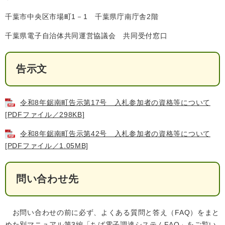
千葉市中央区市場町1－1 千葉県庁南庁舎2階
千葉県電子自治体共同運営協議会 共同受付窓口
子育て情報 目
妊娠・出産
入園・入学
次
告示文
令和8年鋸南町告示第17号 入札参加者の資格等について
[PDFファイル／298KB]
令和8年鋸南町告示第42号 入札参加者の資格等について
[PDFファイル／1.05MB]
問い合わせ先
住居・引っ越
結婚・離婚
就職・退職
し
お問い合わせの前に必ず、よくある質問と答え（FAQ）をまと
めた別マニュアル第3編「ちば電子調達システムFAQ」をご覧い