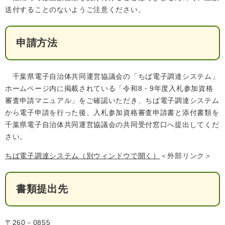
送付することのないようご注意ください。
人権・男女共同参画
入札・契約情報
知る
町政情報
住まい
観る・遊ぶ
検索キーワード
暮らしの便利帳
申請方法
とじる
道路・交通
買う・食べる
町の概要
泊まる
政策・施策
千葉県電子自治体共同運営協議会の「ちば電子調達システム」
ホームページ内に掲載されている「令和8・9年度入札参加資格
観光パンフレット
町政運営
審査申請マニュアル」をご確認いただき、ちば電子調達システム
ごみの分け方・出し方
申請書ダウンロード
から電子申請を行った後、入札参加資格審査申請書と添付書類を
町の取り組み
千葉県電子自治体共同運営協議会の共同受付窓口へ提出してくだ
広報・広聴
さい。
ライフシーンから探す
ちば電子調達システム
（別ウィンドウで開く）
＜外部リンク＞
町政への参加
職員採用・人事
書類提出先
〒260－0855