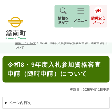
情報を
防災安心
メニュ－
さがす
メール
ペ
メ
トップページ
>
分類でさがす
>
しごと・産業
>
入札・契約情報
>
入札
現在地
ー
ニ
情報・入札結果
>
令和8・9年度入札参加資格審査申請（随時申請）に
ジ
ュ
防
ついて
の
ー
キーワード検索
災
先
を
ご利用ガイド
2026年8月5日 7時5分
本
安
頭
飛
G
令和8・9年度入札参加資格審査
文
小中学校からお知らせをします。
で
ば
o
音声読み上げ
For Foreigners
心
す
し
申請（随時申請）について
o
本日は、PTAの資源回収日です。
メ
。
て
g
検
すべて
ページ
PDF
古新聞・チラシ・アルミ缶の回収にご協力を
本
l
ー
索
文字サイズ
標準
拡大
文
e
お願いします。
更新日：2026年4月1日更新
対
ル
へ
カ
象
回収された資源は換金して、学校の図書室の
ス
もしものときは
ページ内目次
タ
本などを買っています。
背景色
白
黒
青
ム