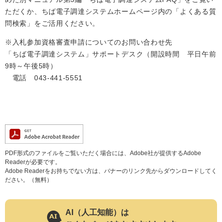
ただくか、ちば電子調達システムホームページ内の「よくある質
問検索」をご活用ください。
※入札参加資格審査申請についてのお問い合わせ先
「ちば電子調達システム」サポートデスク（開設時間 平日午前
9時～午後5時）
電話 043-441-5551
医療・健康
高齢・介護
おくやみ
さ
分類からさがす
組織からさがす
が
PDF形式のファイルをご覧いただく場合には、Adobe社が提供するAdobe
し
Readerが必要です。
方
Adobe Readerをお持ちでない方は、バナーのリンク先からダウンロードしてく
カレンダーからさがす
お問い合わせ
別
ださい。（無料）
とじる
AI（人工知能）は