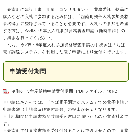
回収場所は３月に配布されたチラシをご覧く
検
鋸南町の建設工事、測量・コンサルタント、業務委託、物品の
索
ださい。
購入などの入札に参加するためには、「鋸南町競争入札参加資格
みなさまのご協力をお願いいたします。
ハザードマップ
指定避難場所
者名簿」に登録されていることが必要です。入札への参加を希望
くらし・手続き
する方は、令和8・9年度入札参加資格審査申請（随時申請）の
手続きを行ってください。
とじる
なお、令和8・9年度入札参加資格審査申請の手続きは「ちば
住民票・戸籍
健康・福祉
電子調達システム」を利用した電子申請により受付を行います。
保険・年金
休日夜間救急
鋸南病院
申請受付期間
税金
健康・医療
子育て・教育
便利なサービス
消防・防災
福祉・介護
令和8・9年度随時申請受付期間 [PDFファイル／48KB]
防犯・安全
子育て
しごと・産業
※申請にあたっては、「ちば電子調達システム」での電子申請と
上水道・下水道
教育
申請書類（申請書及び添付書類）の提出が必要となります。
※上記期間に申請書類が共同受付窓口に届いたものが審査対象で
循環バス
防災安心メール
ごみ・環境・ペット
生涯学習・スポーツ
産業振興
観光情報
す。
コミュニティ・協働
しごと
※鋸南町では直接書類を受け付けることはできませんので、直接