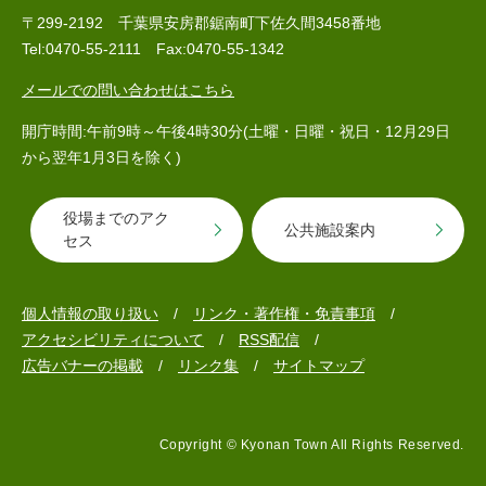
〒299-2192 千葉県安房郡鋸南町下佐久間3458番地
Tel:0470-55-2111 Fax:0470-55-1342
メールでの問い合わせはこちら
子育て情報 目
妊娠・出産
入園・入学
次
開庁時間:午前9時～午後4時30分(土曜・日曜・祝日・12月29日
から翌年1月3日を除く)
役場までのアク
公共施設案内
セス
個人情報の取り扱い
リンク・著作権・免責事項
アクセシビリティについて
RSS配信
広告バナーの掲載
リンク集
サイトマップ
住居・引っ越
結婚・離婚
就職・退職
し
Copyright © Kyonan Town All Rights Reserved.