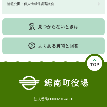
情報公開・個人情報保護審議会
人権・男女共同参画
入札・契約情報
知る
町政情報
住まい
観る・遊ぶ
検索キーワード
暮らしの便利帳
とじる
見つからないときは
道路・交通
買う・食べる
町の概要
泊まる
政策・施策
よくある質問と回答
観光パンフレット
町政運営
ごみの分け方・出し方
申請書ダウンロード
町の取り組み
広報・広聴
ライフシーンから探す
町政への参加
職員採用・人事
法人番号8000020124630