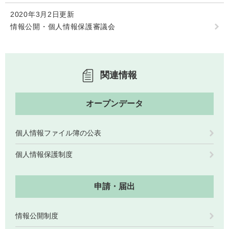
検
2020年3月2日更新
索
情報公開・個人情報保護審議会
ハザードマップ
指定避難場所
くらし・手続き
関連情報
住民票・戸籍
健康・福祉
保険・年金
休日夜間救急
鋸南病院
オープンデータ
税金
健康・医療
子育て・教育
個人情報ファイル簿の公表
便利なサービス
消防・防災
福祉・介護
個人情報保護制度
防犯・安全
子育て
しごと・産業
上水道・下水道
教育
申請・届出
循環バス
防災安心メール
ごみ・環境・ペット
生涯学習・スポーツ
産業振興
観光情報
情報公開制度
コミュニティ・協働
しごと