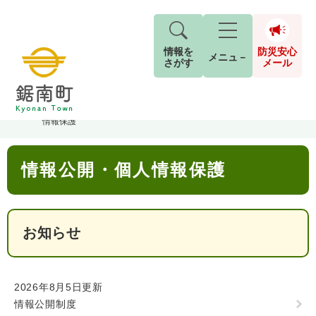
情報を
防災安心
メニュ－
さがす
メール
ペ
メ
トップページ
>
分類でさがす
>
町政情報
>
町政運営
>
情報公開・個人
現在地
ー
ニ
情報保護
ジ
ュ
防
の
ー
キーワード検索
災
本
先
を
ご利用ガイド
現在、掲載されている情報はありません。
情報公開・個人情報保護
文
安
頭
飛
G
で
ば
o
音声読み上げ
For Foreigners
心
す
し
とじる
o
メ
。
て
g
検
すべて
ページ
PDF
お知らせ
本
l
ー
索
文字サイズ
標準
拡大
文
e
対
ル
へ
カ
象
ス
もしものときは
2026年8月5日更新
タ
背景色
白
黒
青
情報公開制度
ム