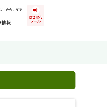
ズ・色合い変更
防災安心
メール
政情報
とじる
とじる
とじる
とじる
とじる
とじる