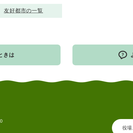
友好都市の一覧
ときは
0
役場