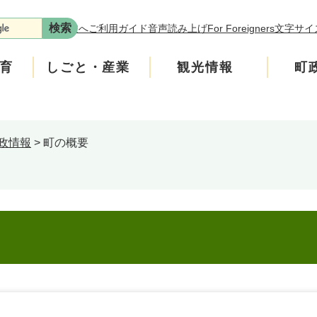
本文へ
ご利用ガイド
音声読み上げ
For Foreigners
文字サイ
育
しごと・産業
観光情報
町
政情報
>
町の概要
ます。
年金
介護
遊ぶ
施策
税金
生涯学習・スポーツ
入札・契約情報
買う・食べる
町政運営
です。
の回収にご協力をお願いします。
安全
ンフレット
広聴
上水道・下水道
町政への参加
、学校の図書室の本などを買っています。
たチラシをご覧ください。
いたします。
ニティ・協働
人権・男女共同参画
交通