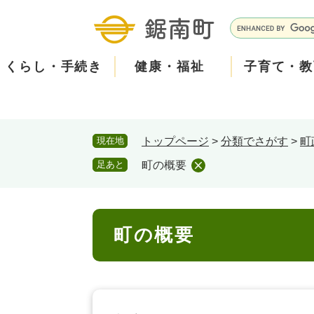
ペ
メ
ー
ニ
G
ジ
ュ
o
の
ー
o
くらし・手続き
健康・福祉
子育て・教
先
を
g
頭
飛
l
で
ば
e
す
し
カ
防
現在地
トップページ
>
分類でさがす
>
町
。
て
ス
2026年8月5日 7時5分
小中学校からお知らせをし
災
住民票・戸籍
健康・医療
子育て
産業振興
知る
町の概要
保険・
福祉・
教育
しごと
観る・
政策・
本
タ
足あと
町の概要
本日は、PTAの資源回収日
文
ム
安
古新聞・チラシ・アルミ缶
へ
検
心
消防・防災
泊まる
町の取り組み
防犯・
観光パ
広報・
回収された資源は換金して
索
本
回収場所は３月に配布され
メ
町の概要
文
みなさまのご協力をお願い
ー
ごみ・環境・ペット
職員採用・人事
コミュ
ル
住まい
道路・