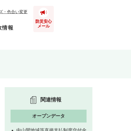
ズ・色合い変更
防災安心
メール
政情報
とじる
とじる
とじる
とじる
関連情報
とじる
オープンデータ
とじる
中山間地域等直接支払制度交付金