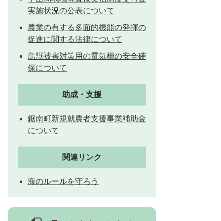
実施状況の公表について
農業の有する多面的機能の発揮の
とじる
促進に関する法律について
鳥獣被害対策用の電気柵の安全確
保について
助成・支援
鋸南町新規就農者支援事業補助金
について
関連リンク
海のルールを守ろう