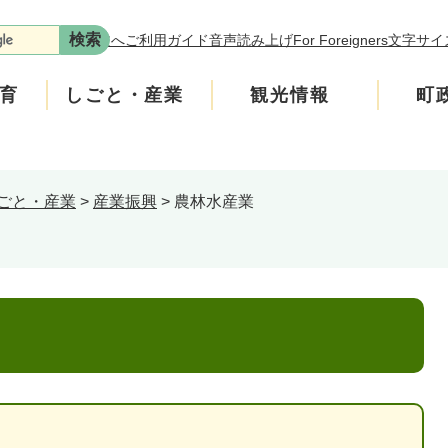
本文へ
ご利用ガイド
音声読み上げ
For Foreigners
文字サイ
育
しごと・産業
観光情報
町
ごと・産業
>
産業振興
>
農林水産業
年金
介護
遊ぶ
施策
税金
生涯学習・スポーツ
入札・契約情報
買う・食べる
町政運営
安全
ンフレット
広聴
上水道・下水道
町政への参加
ニティ・協働
人権・男女共同参画
交通