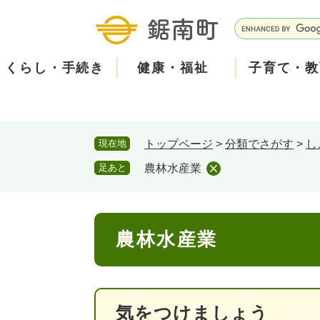
ペ
メ
ー
ニ
G
ジ
ュ
o
の
ー
o
くらし・手続き
健康・福祉
子育て・教
先
を
g
頭
飛
l
で
ば
e
す
し
カ
防
現在地
トップページ
>
分類でさがす
>
し
。
て
ス
現在、掲載されている情報はありません。
災
住民票・戸籍
健康・医療
子育て
産業振興
知る
町の概要
保険・
福祉・
教育
しごと
観る・
政策・
本
タ
足あと
農林水産業
文
ム
安
へ
検
心
消防・防災
泊まる
町の取り組み
防犯・
観光パ
広報・
索
本
メ
農林水産業
文
ー
ごみ・環境・ペット
職員採用・人事
コミュ
ル
気をつけましょう
住まい
道路・