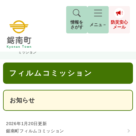
情報を
防災安心
メニュ－
さがす
メール
ペ
メ
トップページ
>
分類でさがす
>
しごと・産業
>
産業振興
>
フィルムコ
現在地
ー
ニ
ミッション
ジ
ュ
防
の
ー
キーワード検索
災
本
先
を
ご利用ガイド
2026年8月5日 7時5分
フィルムコミッション
文
安
頭
飛
G
小中学校からお知らせをします。
で
ば
o
音声読み上げ
For Foreigners
心
す
し
o
本日は、PTAの資源回収日です。
メ
。
て
g
検
すべて
ページ
PDF
古新聞・チラシ・アルミ缶の回収にご協力を
お知らせ
本
l
ー
索
文字サイズ
標準
拡大
文
e
お願いします。
対
ル
へ
カ
象
回収された資源は換金して、学校の図書室の
ス
もしものときは
2026年1月20日更新
タ
本などを買っています。
背景色
白
黒
青
鋸南町フィルムコミッション
ム