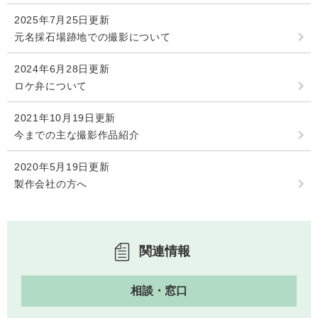
回収場所は３月に配布されたチラシをご覧く
検
2025年7月25日更新
索
ださい。
元名採石場跡地での撮影について
みなさまのご協力をお願いいたします。
ハザードマップ
指定避難場所
くらし・手続き
2024年6月28日更新
ロケ弁について
とじる
住民票・戸籍
健康・福祉
2021年10月19日更新
今までの主な撮影作品紹介
保険・年金
休日夜間救急
鋸南病院
2020年5月19日更新
税金
健康・医療
子育て・教育
製作会社の方へ
便利なサービス
消防・防災
福祉・介護
防犯・安全
子育て
しごと・産業
関連情報
上水道・下水道
教育
循環バス
防災安心メール
ごみ・環境・ペット
生涯学習・スポーツ
産業振興
観光情報
相談・窓口
コミュニティ・協働
しごと