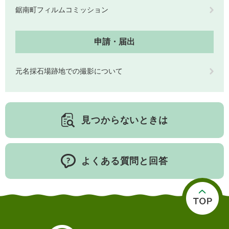
鋸南町フィルムコミッション
人権・男女共同参画
入札・契約情報
知る
町政情報
住まい
観る・遊ぶ
検索キーワード
暮らしの便利帳
申請・届出
とじる
道路・交通
買う・食べる
町の概要
元名採石場跡地での撮影について
泊まる
政策・施策
観光パンフレット
町政運営
ごみの分け方・出し方
申請書ダウンロード
町の取り組み
見つからないときは
広報・広聴
ライフシーンから探す
町政への参加
よくある質問と回答
職員採用・人事