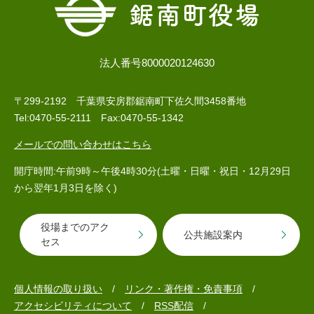
子育て情報 目
法人番号8000020124630
妊娠・出産
入園・入学
次
〒299-2192 千葉県安房郡鋸南町下佐久間3458番地
Tel:0470-55-2111 Fax:0470-55-1342
メールでの問い合わせはこちら
開庁時間:午前9時～午後4時30分(土曜・日曜・祝日・12月29日
から翌年1月3日を除く)
役場までのアク
公共施設案内
セス
住居・引っ越
結婚・離婚
就職・退職
し
個人情報の取り扱い
リンク・著作権・免責事項
アクセシビリティについて
RSS配信