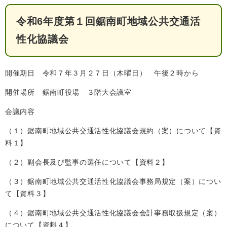
検
索
令和6年度第１回鋸南町地域公共交通活
ハザードマップ
指定避難場所
性化協議会
くらし・手続き
開催期日 令和７年３月２７日（木曜日） 午後２時から
住民票・戸籍
健康・福祉
開催場所 鋸南町役場 ３階大会議室
保険・年金
休日夜間救急
鋸南病院
会議内容
税金
健康・医療
子育て・教育
（１）鋸南町地域公共交通活性化協議会規約（案）について【資
便利なサービス
消防・防災
福祉・介護
料１】
防犯・安全
子育て
（２）副会長及び監事の選任について【資料２】
しごと・産業
（３）鋸南町地域公共交通活性化協議会事務局規定（案）につい
上水道・下水道
教育
て【資料３】
循環バス
防災安心メール
ごみ・環境・ペット
生涯学習・スポーツ
産業振興
観光情報
（４）鋸南町地域公共交通活性化協議会会計事務取扱規定（案）
コミュニティ・協働
しごと
について【資料４】