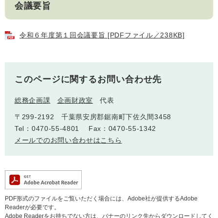
会議要旨
令和６年度第１回会議要旨 [PDFファイル／238KB]
子育て情報 目
妊娠・出産
入園・入学
次
このページに関するお問い合わせ先
総務企画課
企画財政室
代表
〒299-2192 千葉県安房郡鋸南町下佐久間3458
Tel：0470-55-4801
Fax：0470-55-1342
メールでのお問い合わせはこちら
住居・引っ越
結婚・離婚
就職・退職
し
PDF形式のファイルをご覧いただく場合には、Adobe社が提供するAdobe
Readerが必要です。
Adobe Readerをお持ちでない方は、バナーのリンク先からダウンロードしてく