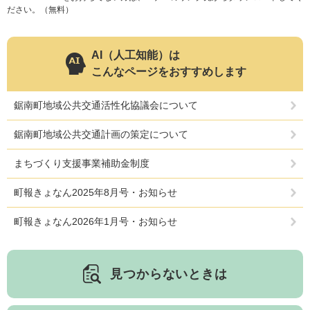
ださい。（無料）
AI（人工知能）は
こんなページをおすすめします
鋸南町地域公共交通活性化協議会について
医療・健康
高齢・介護
おくやみ
鋸南町地域公共交通計画の策定について
まちづくり支援事業補助金制度
さ
町報きょなん2025年8月号・お知らせ
分類からさがす
組織からさがす
が
し
町報きょなん2026年1月号・お知らせ
方
カレンダーからさがす
お問い合わせ
別
見つからないときは
とじる