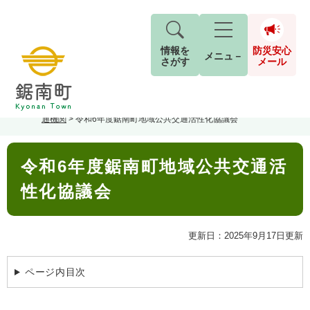
情報を
防災安心
メニュ－
さがす
メール
ペ
メ
トップページ
>
分類でさがす
>
くらし・手続き
>
道路・交通
>
公共交
現在地
ー
ニ
通機関
>
令和6年度鋸南町地域公共交通活性化協議会
ジ
ュ
防
の
ー
キーワード検索
災
本
先
を
ご利用ガイド
現在、掲載されている情報はありません。
令和6年度鋸南町地域公共交通活
文
安
頭
飛
G
で
ば
o
性化協議会
音声読み上げ
For Foreigners
心
す
し
とじる
o
メ
。
て
g
検
すべて
ページ
PDF
本
l
ー
更新日：2025年9月17日更新
索
文字サイズ
標準
拡大
文
e
対
ル
へ
カ
象
ページ内目次
ス
もしものときは
タ
背景色
白
黒
青
ム