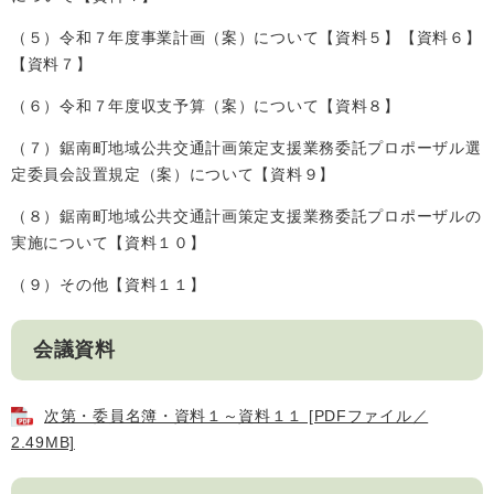
人権・男女共同参画
入札・契約情報
知る
（５）令和７年度事業計画（案）について【資料５】【資料６】
町政情報
【資料７】
住まい
観る・遊ぶ
検索キーワード
暮らしの便利帳
（６）令和７年度収支予算（案）について【資料８】
とじる
道路・交通
買う・食べる
町の概要
（７）鋸南町地域公共交通計画策定支援業務委託プロポーザル選
泊まる
政策・施策
定委員会設置規定（案）について【資料９】
観光パンフレット
町政運営
（８）鋸南町地域公共交通計画策定支援業務委託プロポーザルの
ごみの分け方・出し方
申請書ダウンロード
実施について【資料１０】
町の取り組み
（９）その他【資料１１】
広報・広聴
ライフシーンから探す
町政への参加
会議資料
職員採用・人事
次第・委員名簿・資料１～資料１１ [PDFファイル／
2.49MB]