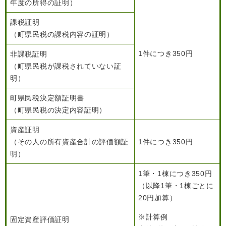
年度の所得の証明）
人権・男女共同参画
入札・契約情報
知る
町政情報
課税証明
（町県民税の課税内容の証明）
住まい
観る・遊ぶ
検索キーワード
暮らしの便利帳
とじる
1件につき350円
非課税証明
道路・交通
買う・食べる
町の概要
（町県民税が課税されていない証
泊まる
政策・施策
明）
観光パンフレット
町政運営
町県民税決定額証明書
ごみの分け方・出し方
申請書ダウンロード
（町県民税の決定内容証明）
町の取り組み
資産証明
広報・広聴
（その人の所有資産合計の評価額証
1件につき350円
ライフシーンから探す
明）
町政への参加
1筆・1棟につき350円
職員採用・人事
（以降1筆・1棟ごとに
20円加算）
※計算例
固定資産評価証明