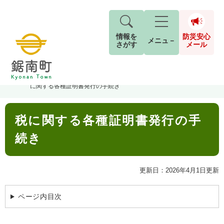
情報を
防災安心
メニュ－
さがす
メール
ペ
メ
トップページ
>
分類でさがす
>
くらし・手続き
>
税金
>
税の証明
>
税
現在地
ー
ニ
に関する各種証明書発行の手続き
ジ
ュ
防
の
ー
キーワード検索
災
本
先
を
ご利用ガイド
現在、掲載されている情報はありません。
税に関する各種証明書発行の手
文
安
頭
飛
G
で
ば
o
続き
音声読み上げ
For Foreigners
心
す
し
とじる
o
メ
。
て
g
検
すべて
ページ
PDF
本
l
ー
更新日：2026年4月1日更新
索
文字サイズ
標準
拡大
文
e
対
ル
へ
カ
象
ページ内目次
ス
もしものときは
タ
背景色
白
黒
青
ム