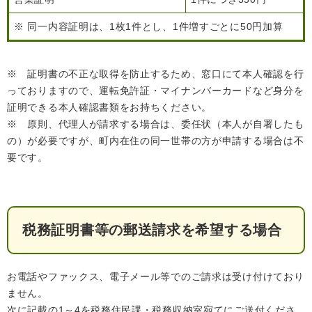
※ 同一内容証明は、1枚1件とし、1件増すごとに50円加算
※ 証明書の不正な取得を防止するため、窓口にて本人確認を行
っておりますので、運転免許証・マイナンバーカードなど身分を
証明できる本人確認書類をお持ちください。
※ 原則、代理人が請求する場合は、委任状（本人が自署したも
医療・健康
高齢・介護
おくやみ
の）が必要ですが、町内在住の同一世帯の方が申請する場合は不
要です。
さ
分類からさがす
組織からさがす
が
し
税務証明書等の郵送請求を希望する場合
方
カレンダーからさがす
お問い合わせ
別
お電話やファックス、電子メール等でのご請求は受け付けており
とじる
ません。
次に記載の1～4を税務住民課・税務収納室宛てにご送付くださ