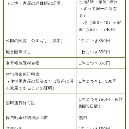
土地3筆・家屋1棟分
（土地・家屋の評価額の証明）
（すべて同一の所有
者）
土地（350＋40）＋家
子育て情報 目
妊娠・出産
入園・入学
屋（350）＝740円
次
公図の閲覧、公図写し（謄本）
1件につき350円
地番図等写し
1枚につき350円
名寄帳兼課税台帳
1件につき350円
住宅用家屋証明書
（住宅用家屋の新築または取得に係
1件につき1，300円
る家屋であることの証明）
1件につき750円（有効
臨時運行許可証
住居・引っ越
結婚・離婚
就職・退職
期間5日間）
し
軽自動車税納税証明書
無料
営業証明
1件につき350円