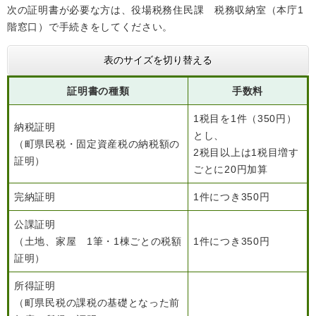
検
次の証明書が必要な方は、役場税務住民課 税務収納室（本庁1
索
階窓口）で手続きをしてください。
ハザードマップ
指定避難場所
くらし・手続き
表のサイズを切り替える
証明書の種類
手数料
住民票・戸籍
健康・福祉
1税目を1件（350円）
納税証明
とし、
保険・年金
休日夜間救急
鋸南病院
（町県民税・固定資産税の納税額の
2税目以上は1税目増す
証明）
税金
健康・医療
ごとに20円加算
子育て・教育
便利なサービス
完納証明
消防・防災
福祉・介護
1件につき350円
公課証明
防犯・安全
子育て
しごと・産業
（土地、家屋 1筆・1棟ごとの税額
1件につき350円
上水道・下水道
教育
証明）
循環バス
防災安心メール
ごみ・環境・ペット
生涯学習・スポーツ
産業振興
観光情報
所得証明
（町県民税の課税の基礎となった前
コミュニティ・協働
しごと