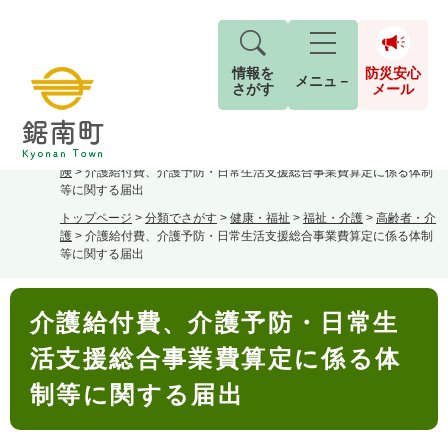
情報を
防災安心
メニュ－
さがす
メール
ペ
メ
トップページ
>
分類でさがす
>
くらし・手続き
>
保険・年金
>
介護保
現在地
ー
ニ
険
>
介護給付費、介護予防・日常生活支援総合事業費算定に係る体制
ジ
ュ
防
等に関する届出
の
ー
キーワード検索
災
トップページ
>
分類でさがす
>
健康・福祉
>
福祉・介護
>
高齢者・介
先
を
ご利用ガイド
現在、掲載されている情報はありません。
護
>
介護給付費、介護予防・日常生活支援総合事業費算定に係る体制
安
頭
飛
G
等に関する届出
で
ば
o
音声読み上げ
For Foreigners
心
す
し
とじる
o
本
メ
。
て
g
介護給付費、介護予防・日常生
文
検
すべて
ページ
PDF
本
l
ー
索
文字サイズ
標準
拡大
文
活支援総合事業費算定に係る体
e
対
ル
へ
カ
象
制等に関する届出
ス
もしものときは
タ
背景色
白
黒
青
ム