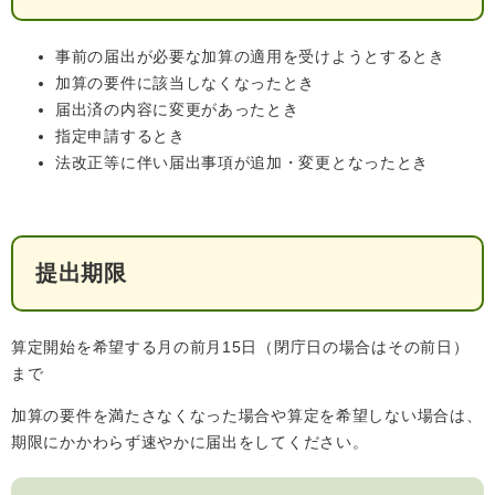
人権・男女共同参画
入札・契約情報
知る
町政情報
事前の届出が必要な加算の適用を受けようとするとき
住まい
観る・遊ぶ
加算の要件に該当しなくなったとき
検索キーワード
暮らしの便利帳
とじる
届出済の内容に変更があったとき
道路・交通
買う・食べる
町の概要
指定申請するとき
法改正等に伴い届出事項が追加・変更となったとき
泊まる
政策・施策
観光パンフレット
町政運営
ごみの分け方・出し方
申請書ダウンロード
町の取り組み
提出期限
広報・広聴
ライフシーンから探す
町政への参加
算定開始を希望する月の前月15日（閉庁日の場合はその前日）
まで
職員採用・人事
加算の要件を満たさなくなった場合や算定を希望しない場合は、
期限にかかわらず速やかに届出をしてください。