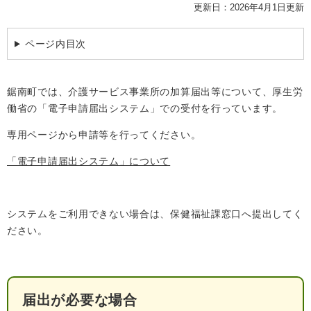
更新日：2026年4月1日更新
検
索
ページ内目次
ハザードマップ
指定避難場所
くらし・手続き
鋸南町では、介護サービス事業所の加算届出等について、厚生労
働省の「電子申請届出システム」での受付を行っています。
住民票・戸籍
健康・福祉
専用ページから申請等を行ってください。
保険・年金
休日夜間救急
鋸南病院
「電子申請届出システム」について
税金
健康・医療
子育て・教育
便利なサービス
消防・防災
福祉・介護
システムをご利用できない場合は、保健福祉課窓口へ提出してく
防犯・安全
子育て
しごと・産業
ださい。
上水道・下水道
教育
循環バス
防災安心メール
ごみ・環境・ペット
生涯学習・スポーツ
産業振興
観光情報
届出が必要な場合
コミュニティ・協働
しごと