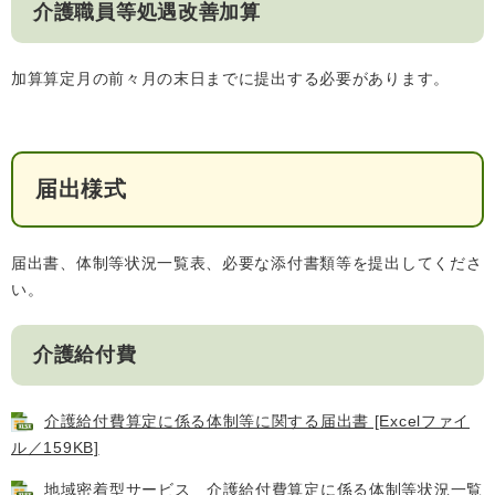
介護職員等処遇改善加算
加算算定月の前々月の末日までに提出する必要があります。
子育て情報 目
妊娠・出産
入園・入学
次
届出様式
届出書、体制等状況一覧表、必要な添付書類等を提出してくださ
い。
介護給付費
住居・引っ越
結婚・離婚
就職・退職
し
介護給付費算定に係る体制等に関する届出書 [Excelファイ
ル／159KB]
地域密着型サービス 介護給付費算定に係る体制等状況一覧