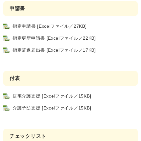
申請書
指定申請書 [Excelファイル／27KB]
指定更新申請書 [Excelファイル／22KB]
指定辞退届出書 [Excelファイル／17KB]
医療・健康
高齢・介護
おくやみ
付表
さ
分類からさがす
組織からさがす
が
居宅介護支援 [Excelファイル／15KB]
し
方
介護予防支援 [Excelファイル／15KB]
カレンダーからさがす
お問い合わせ
別
とじる
チェックリスト