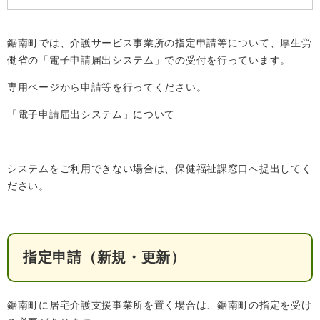
検
索
鋸南町では、介護サービス事業所の指定申請等について、厚生労
ハザードマップ
指定避難場所
働省の「電子申請届出システム」での受付を行っています。
くらし・手続き
専用ページから申請等を行ってください。
住民票・戸籍
「電子申請届出システム」について
健康・福祉
保険・年金
休日夜間救急
鋸南病院
システムをご利用できない場合は、保健福祉課窓口へ提出してく
税金
健康・医療
子育て・教育
ださい。
便利なサービス
消防・防災
福祉・介護
防犯・安全
子育て
しごと・産業
指定申請（新規・更新）
上水道・下水道
教育
循環バス
防災安心メール
ごみ・環境・ペット
生涯学習・スポーツ
産業振興
観光情報
鋸南町に居宅介護支援事業所を置く場合は、鋸南町の指定を受け
コミュニティ・協働
しごと