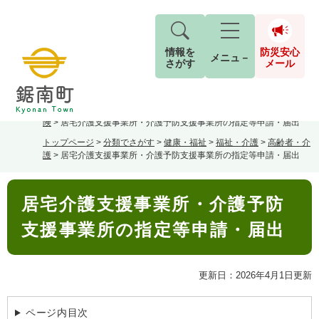
情報を
防災安心
メニュ－
さがす
メール
ペ
メ
トップページ
>
分類でさがす
>
くらし・手続き
>
保険・年金
>
介護保
現在地
ー
ニ
険
>
居宅介護支援事業所・介護予防支援事業所の指定等申請・届出
ジ
ュ
防
トップページ
>
分類でさがす
>
健康・福祉
>
福祉・介護
>
高齢者・介
の
ー
キーワード検索
災
護
>
居宅介護支援事業所・介護予防支援事業所の指定等申請・届出
先
を
ご利用ガイド
現在、掲載されている情報はありません。
安
頭
飛
G
本
で
ば
o
音声読み上げ
For Foreigners
心
居宅介護支援事業所・介護予防
文
す
し
とじる
o
メ
。
て
g
支援事業所の指定等申請・届出
検
すべて
ページ
PDF
本
l
ー
索
文字サイズ
標準
拡大
文
e
対
ル
へ
カ
象
更新日：2026年4月1日更新
ス
もしものときは
タ
背景色
白
黒
青
ム
ページ内目次