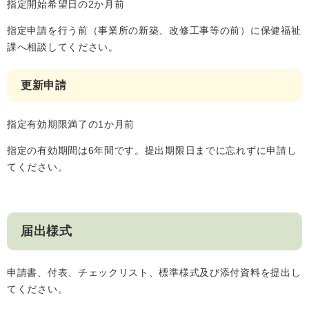
指定開始希望日の2か月前
指定申請を行う前（事業所の新築、改修工事等の前）に保健福祉
課へ相談してください。
子育て情報 目
妊娠・出産
入園・入学
次
更新申請
指定有効期限満了の1か月前
指定の有効期間は6年間です。提出期限日までに忘れずに申請し
てください。
届出様式
住居・引っ越
結婚・離婚
就職・退職
し
申請書、付表、チェックリスト、標準様式及び添付資料を提出し
てください。