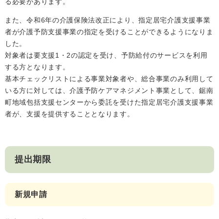
る必要があります。
人権・男女共同参画
入札・契約情報
知る
町政情報
また、令和6年の介護保険法改正により、指定居宅介護支援事業
者が介護予防支援事業の指定を受けることができるようになりま
住まい
観る・遊ぶ
検索キーワード
暮らしの便利帳
した。
とじる
道路・交通
買う・食べる
町の概要
対象者は要支援1・2の認定を受け、予防給付のサービスを利用
する方となります。
泊まる
政策・施策
基本チェックリストによる事業対象者や、総合事業のみ利用して
いる方に対しては、介護予防ケアマネジメント事業として、鋸南
観光パンフレット
町政運営
ごみの分け方・出し方
申請書ダウンロード
町地域包括支援センターから委託を受けた指定居宅介護支援事業
町の取り組み
者が、支援を提供することとなります。
広報・広聴
ライフシーンから探す
町政への参加
提出期限
職員採用・人事
新規申請