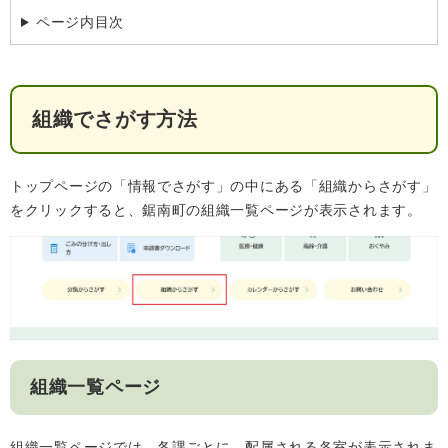
検
ページ内目次
索
ハザードマップ
指定避難場所
くらし・手続き
組織でさがす方法
住民票・戸籍
健康・福祉
トップページの「情報でさがす」の中にある「組織からさがす」
保険・年金
休日夜間救急
鋸南病院
をクリックすると、鋸南町の組織一覧ページが表示されます。
税金
健康・医療
子育て・教育
便利なサービス
消防・防災
福祉・介護
防犯・安全
子育て
しごと・産業
上水道・下水道
教育
組織一覧ページ
循環バス
防災安心メール
ごみ・環境・ペット
生涯学習・スポーツ
産業振興
観光情報
コミュニティ・協働
しごと
組織一覧ページでは、各課ごとに、配属される各室が表示されま