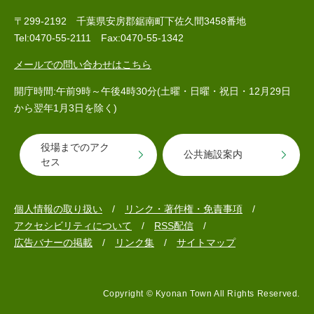
〒299-2192 千葉県安房郡鋸南町下佐久間3458番地
Tel:0470-55-2111 Fax:0470-55-1342
メールでの問い合わせはこちら
開庁時間:午前9時～午後4時30分(土曜・日曜・祝日・12月29日
から翌年1月3日を除く)
医療・健康
高齢・介護
おくやみ
役場までのアク
公共施設案内
セス
さ
分類からさがす
組織からさがす
が
個人情報の取り扱い
リンク・著作権・免責事項
し
アクセシビリティについて
RSS配信
方
広告バナーの掲載
リンク集
サイトマップ
カレンダーからさがす
お問い合わせ
別
とじる
Copyright © Kyonan Town All Rights Reserved.