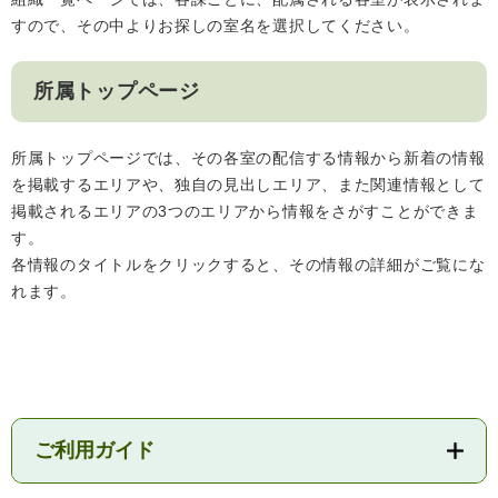
すので、その中よりお探しの室名を選択してください。
人権・男女共同参画
入札・契約情報
知る
町政情報
住まい
観る・遊ぶ
検索キーワード
暮らしの便利帳
所属トップページ
とじる
道路・交通
買う・食べる
町の概要
所属トップページでは、その各室の配信する情報から新着の情報
泊まる
政策・施策
を掲載するエリアや、独自の見出しエリア、また関連情報として
掲載されるエリアの3つのエリアから情報をさがすことができま
観光パンフレット
町政運営
ごみの分け方・出し方
申請書ダウンロード
す。
町の取り組み
各情報のタイトルをクリックすると、その情報の詳細がご覧にな
れます。
広報・広聴
ライフシーンから探す
町政への参加
職員採用・人事
ご利用ガイド