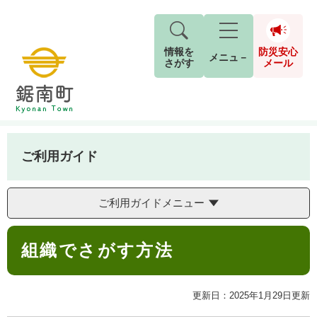
情報を
防災安心
メニュ－
さがす
メール
ペ
メ
トップページ
>
ご利用ガイド
>
組織でさがす方法
現在地
ー
ニ
ジ
ュ
防
の
ー
キーワード検索
災
ご利用ガイド
先
を
ご利用ガイド
現在、掲載されている情報はありません。
安
頭
飛
G
で
ば
o
音声読み上げ
For Foreigners
心
ご利用ガイドメニュー
す
し
とじる
o
メ
。
て
g
検
すべて
ページ
PDF
本
本
l
ー
索
文字サイズ
標準
拡大
組織でさがす方法
文
文
e
対
ル
へ
カ
象
ス
もしものときは
タ
更新日：2025年1月29日更新
背景色
白
黒
青
ム