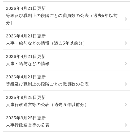
検
2026年4月21日更新
索
等級及び職制上の段階ごとの職員数の公表（過去5年以前
ハザードマップ
指定避難場所
分）
くらし・手続き
2026年4月21日更新
人事・給与などの情報（過去5年以前分）
住民票・戸籍
健康・福祉
2026年4月21日更新
保険・年金
休日夜間救急
鋸南病院
人事・給与などの情報
税金
健康・医療
子育て・教育
2026年4月21日更新
便利なサービス
消防・防災
福祉・介護
等級及び職制上の段階ごとの職員数の公表
防犯・安全
子育て
しごと・産業
2025年9月25日更新
人事行政運営等の公表（過去５年以前分）
上水道・下水道
教育
2025年9月25日更新
循環バス
防災安心メール
ごみ・環境・ペット
生涯学習・スポーツ
産業振興
観光情報
人事行政運営等の公表
コミュニティ・協働
しごと