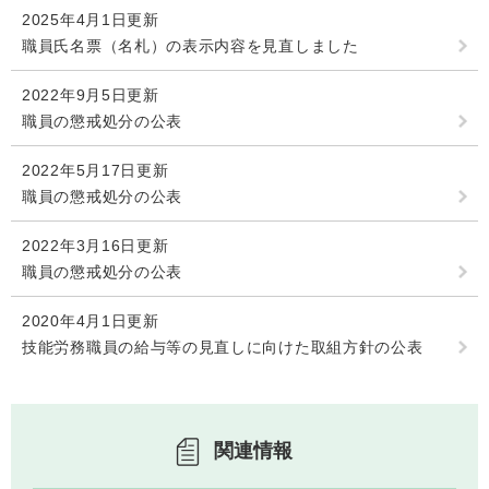
2025年4月1日更新
人権・男女共同参画
入札・契約情報
知る
町政情報
職員氏名票（名札）の表示内容を見直しました
住まい
観る・遊ぶ
検索キーワード
暮らしの便利帳
2022年9月5日更新
とじる
職員の懲戒処分の公表
道路・交通
買う・食べる
町の概要
泊まる
政策・施策
2022年5月17日更新
職員の懲戒処分の公表
観光パンフレット
町政運営
ごみの分け方・出し方
申請書ダウンロード
2022年3月16日更新
町の取り組み
職員の懲戒処分の公表
広報・広聴
ライフシーンから探す
2020年4月1日更新
町政への参加
技能労務職員の給与等の見直しに向けた取組方針の公表
職員採用・人事
関連情報