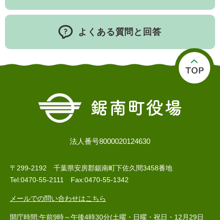
よくある質問と回答
医療・健康
高齢・介護
おくやみ
さ
法人番号8000020124630
分類からさがす
組織からさがす
が
し
方
〒299-2192 千葉県安房郡鋸南町下佐久間3458番地
カレンダーからさがす
お問い合わせ
別
Tel:0470-55-2111 Fax:0470-55-1342
メールでの問い合わせはこちら
とじる
開庁時間:午前9時～午後4時30分(土曜・日曜・祝日・12月29日