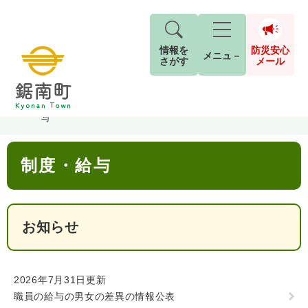
情報を
防災安心
メニュ－
さがす
メール
ペ
メ
トップページ
>
分類でさがす
>
町政情報
>
職員採用・人事
>
制度・給
現在地
ー
ニ
与
ジ
ュ
防
の
ー
キーワード検索
災
本
先
を
ご利用ガイド
現在、掲載されている情報はありません。
制度・給与
文
安
頭
飛
G
で
ば
o
音声読み上げ
For Foreigners
心
す
し
とじる
o
メ
。
て
g
検
すべて
ページ
PDF
お知らせ
本
l
ー
索
文字サイズ
標準
拡大
文
e
対
ル
へ
カ
象
ス
もしものときは
2026年7月31日更新
タ
背景色
白
黒
青
職員の給与の男女の差異の情報公表
ム