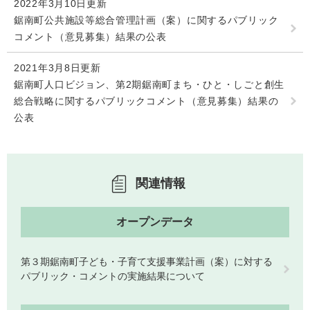
2022年3月10日更新
鋸南町公共施設等総合管理計画（案）に関するパブリック
コメント（意見募集）結果の公表
子育て情報 目
妊娠・出産
入園・入学
2021年3月8日更新
次
鋸南町人口ビジョン、第2期鋸南町まち・ひと・しごと創生
総合戦略に関するパブリックコメント（意見募集）結果の
公表
関連情報
オープンデータ
住居・引っ越
結婚・離婚
就職・退職
第３期鋸南町子ども・子育て支援事業計画（案）に対する
し
パブリック・コメントの実施結果について