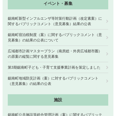
イベント・募集
鋸南町新型インフルエンザ等対策行動計画（改定素案）に
関するパブリックコメント（意見募集）結果の公表
鋸南町宿泊税制度（案）に関するパブリックコメント（意
見募集）の結果の公表について
医療・健康
高齢・介護
おくやみ
広域都市計画マスタープラン（南房総・外房広域都市圏）
の原案の縦覧に関する意見募集
第3期鋸南町子ども・子育て支援事業計画を策定しました
さ
分類からさがす
組織からさがす
が
鋸南町地域防災計画（案）に対するパブリックコメント
し
（意見募集）の結果の公表
方
カレンダーからさがす
お問い合わせ
別
施設
とじる
鋸南町公共施設等総合管理計画（案）に関するパブリック