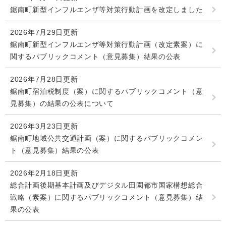
検
鋸南町新型インフルエンザ等対策行動計画を改定しました
索
2026年7月29日更新
ハザードマップ
指定避難場所
くらし・手続き
鋸南町新型インフルエンザ等対策行動計画（改定素案）に
関するパブリックコメント（意見募集）結果の公表
2026年7月28日更新
住民票・戸籍
健康・福祉
鋸南町宿泊税制度（案）に関するパブリックコメント（意
保険・年金
休日夜間救急
鋸南病院
見募集）の結果の公表について
税金
健康・医療
子育て・教育
2026年3月23日更新
鋸南町地域公共交通計画（案）に関するパブリックコメン
便利なサービス
消防・防災
福祉・介護
ト（意見募集）結果の公表
防犯・安全
子育て
しごと・産業
2026年2月18日更新
上水道・下水道
教育
総合計画後期基本計画及びデジタル田園都市国家構想総合
戦略（素案）に関するパブリックコメント（意見募集）結
循環バス
防災安心メール
ごみ・環境・ペット
生涯学習・スポーツ
産業振興
観光情報
果の公表
コミュニティ・協働
しごと