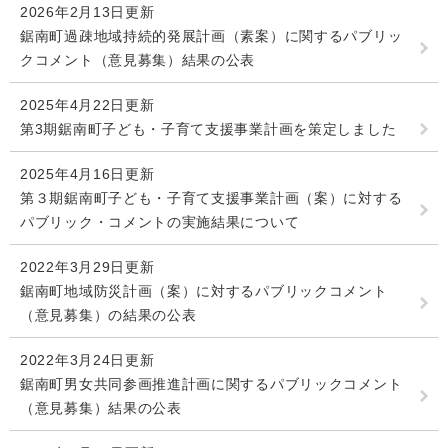
2026年2月13日更新
人権・男女共同参画
入札・契約情報
知る
鋸南町過疎地域持続的発展計画（素案）に関するパブリッ
町政情報
クコメント（意見募集）結果の公表
住まい
観る・遊ぶ
検索キーワード
暮らしの便利帳
とじる
2025年4月22日更新
道路・交通
買う・食べる
町の概要
第3期鋸南町子ども・子育て支援事業計画を策定しました
泊まる
政策・施策
2025年4月16日更新
観光パンフレット
町政運営
第３期鋸南町子ども・子育て支援事業計画（案）に対する
ごみの分け方・出し方
申請書ダウンロード
パブリック・コメントの実施結果について
町の取り組み
2022年3月29日更新
広報・広聴
ライフシーンから探す
鋸南町地域防災計画（案）に対するパブリックコメント
町政への参加
（意見募集）の結果の公表
職員採用・人事
2022年3月24日更新
鋸南町男女共同参画推進計画に関するパブリックコメント
（意見募集）結果の公表