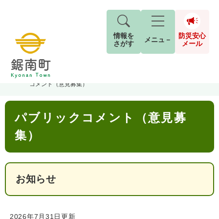
情報を
防災安心
メニュ－
さがす
メール
ペ
メ
トップページ
>
分類でさがす
>
町政情報
>
町政への参加
>
パブリック
現在地
ー
ニ
コメント（意見募集）
ジ
ュ
防
の
ー
キーワード検索
災
本
先
を
ご利用ガイド
現在、掲載されている情報はありません。
パブリックコメント（意見募
文
安
頭
飛
G
で
ば
o
集）
音声読み上げ
For Foreigners
心
す
し
とじる
o
メ
。
て
g
検
すべて
ページ
PDF
本
l
ー
索
文字サイズ
標準
拡大
文
e
対
お知らせ
ル
へ
カ
象
ス
もしものときは
タ
背景色
白
黒
青
ム
2026年7月31日更新