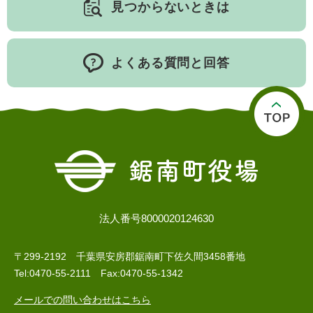
見つからないときは
人権・男女共同参画
入札・契約情報
知る
町政情報
住まい
観る・遊ぶ
検索キーワード
暮らしの便利帳
よくある質問と回答
とじる
道路・交通
買う・食べる
町の概要
泊まる
政策・施策
観光パンフレット
町政運営
ごみの分け方・出し方
申請書ダウンロード
町の取り組み
広報・広聴
ライフシーンから探す
町政への参加
法人番号8000020124630
職員採用・人事
〒299-2192 千葉県安房郡鋸南町下佐久間3458番地
Tel:0470-55-2111 Fax:0470-55-1342
メールでの問い合わせはこちら