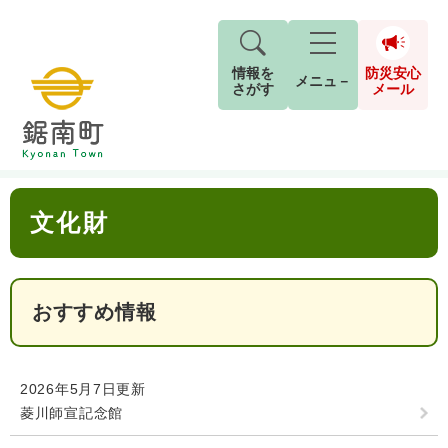
情報を
防災安心
メニュ－
さがす
メール
ペ
メ
トップページ
>
分類でさがす
>
観光情報
>
歴史・文化財
>
文化財
現在地
ー
ニ
ジ
ュ
防
本
の
ー
キーワード検索
災
文化財
文
先
を
ご利用ガイド
現在、掲載されている情報はありません。
安
頭
飛
G
で
ば
o
音声読み上げ
For Foreigners
心
す
し
とじる
o
メ
。
て
おすすめ情報
g
検
すべて
ページ
PDF
本
l
ー
索
文字サイズ
標準
拡大
文
e
対
ル
へ
カ
象
2026年5月7日更新
ス
もしものときは
菱川師宣記念館
タ
背景色
白
黒
青
ム