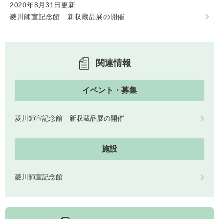
2020年8月31日更新
検
索
菱川師宣記念館 新収蔵品展の開催
ハザードマップ
指定避難場所
くらし・手続き
関連情報
住民票・戸籍
健康・福祉
イベント・募集
保険・年金
休日夜間救急
鋸南病院
税金
健康・医療
菱川師宣記念館 新収蔵品展の開催
子育て・教育
便利なサービス
消防・防災
福祉・介護
施設
防犯・安全
子育て
しごと・産業
上水道・下水道
教育
菱川師宣記念館
循環バス
防災安心メール
ごみ・環境・ペット
生涯学習・スポーツ
産業振興
観光情報
コミュニティ・協働
しごと