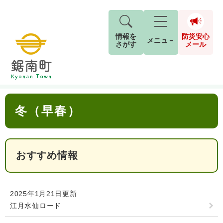
情報を
防災安心
メニュ－
さがす
メール
ペ
メ
トップページ
>
分類でさがす
>
観光情報
>
季節別
>
冬（早春）
現在地
ー
ニ
ジ
ュ
防
本
の
ー
キーワード検索
災
冬（早春）
文
先
を
ご利用ガイド
現在、掲載されている情報はありません。
安
頭
飛
G
で
ば
o
音声読み上げ
For Foreigners
心
す
し
とじる
o
メ
。
て
おすすめ情報
g
検
すべて
ページ
PDF
本
l
ー
索
文字サイズ
標準
拡大
文
e
対
ル
へ
カ
象
2025年1月21日更新
ス
もしものときは
江月水仙ロード
タ
背景色
白
黒
青
ム