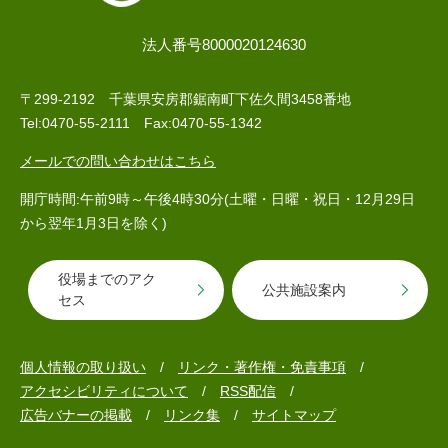
人権・男女共同参画
入札・契約情報
知る
町政情報
法人番号8000020124630
住まい
観る・遊ぶ
検索キーワード
暮らしの便利帳
とじる
〒299-2192 千葉県安房郡鋸南町下佐久間3458番地
道路・交通
買う・食べる
町の概要
Tel:0470-55-2111 Fax:0470-55-1342
泊まる
政策・施策
メールでの問い合わせはこちら
観光パンフレット
町政運営
開庁時間:午前9時～午後4時30分(土曜・日曜・祝日・12月29日
ごみの分け方・出し方
申請書ダウンロード
から翌年1月3日を除く)
町の取り組み
広報・広聴
役場までのアク
ライフシーンから探す
公共施設案内
セス
町政への参加
職員採用・人事
個人情報の取り扱い
リンク・著作権・免責事項
アクセシビリティについて
RSS配信
広告バナーの掲載
リンク集
サイトマップ