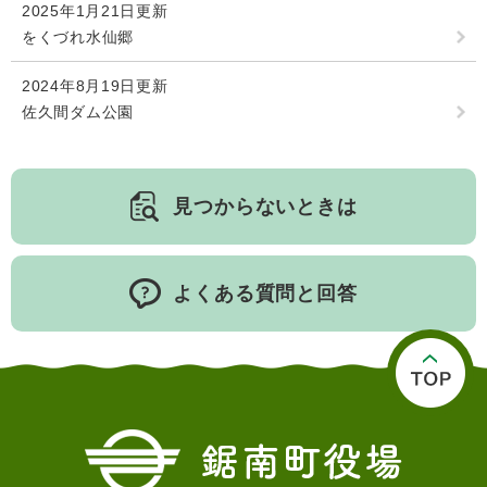
2025年1月21日更新
検
索
をくづれ水仙郷
ハザードマップ
指定避難場所
2024年8月19日更新
くらし・手続き
佐久間ダム公園
住民票・戸籍
健康・福祉
見つからないときは
保険・年金
休日夜間救急
鋸南病院
税金
健康・医療
子育て・教育
よくある質問と回答
便利なサービス
消防・防災
福祉・介護
防犯・安全
子育て
しごと・産業
上水道・下水道
教育
循環バス
防災安心メール
ごみ・環境・ペット
生涯学習・スポーツ
産業振興
観光情報
コミュニティ・協働
しごと